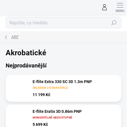
Přejít
na
obsah
Hledat
ARF
Akrobatické
Nejprodávanější
E-flite Extra 330 SC 3D 1.3m PNP
SKLADEM U DODAVATELE
11 199 Kč
E-flite Eratix 3D 0.86m PNP
MOMENTÁLNĚ NEDOSTUPNÉ
5 699 Kč