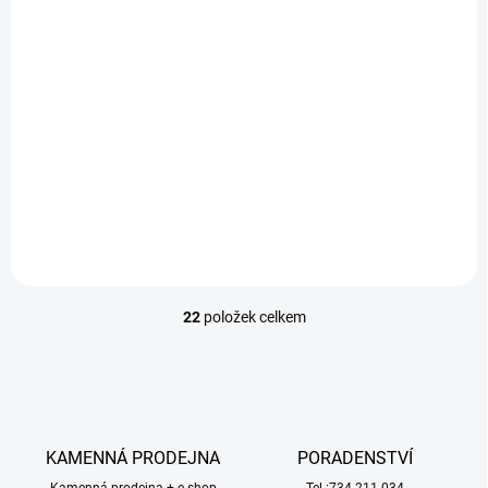
BNF Basic
11 999 Kč
10 299 Kč
Do košíku
Do košíku
Výkonný akrobatický speciál,
slavný letoun Extra 330 jako
RC model Night Timber X vás
RC model od E-flite o rozpětí
dostane, můžete provádět
1,3m. Nejmodernější vybavení
akrobatické obraty, které
s výkonným střídavým
byste od tohoto modelu
pohonem Spektrum poskytuje
neočekávali. Nainstalovány je
vynikající...
vysoce viditelné LED osvětlení
v celém draku....
22
položek celkem
O
v
l
á
d
a
c
KAMENNÁ PRODEJNA
PORADENSTVÍ
í
Kamenná prodejna + e-shop
Tel.:734 211 034