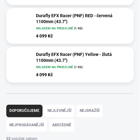
Durafly EFX Racer (PNF) RED - červená
1100mm (43.7")
SKLADEM NA PRODEJNĚ
(1 KS)
4 099 Kč
Durafly EFX Racer (PNF) Yellow - žlutá
1100mm (43.7")
SKLADEM NA PRODEJNĚ
(1 KS)
4 099 Kč
Ř
a
DOPORUČUJEME
NEJLEVNĚJŠÍ
NEJDRAŽŠÍ
z
e
NEJPRODÁVANĚJŠÍ
ABECEDNĚ
n
í
22
položek celkem