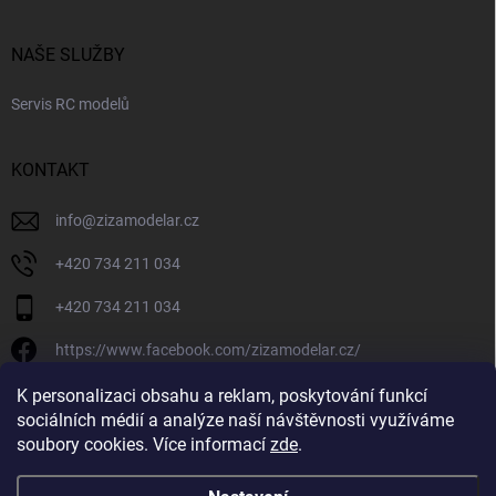
NAŠE SLUŽBY
Servis RC modelů
KONTAKT
info
@
zizamodelar.cz
+420 734 211 034
+420 734 211 034
https://www.facebook.com/zizamodelar.cz/
/zizamodelar.cz/
K personalizaci obsahu a reklam, poskytování funkcí
sociálních médií a analýze naší návštěvnosti využíváme
+420 734 211 034
soubory cookies. Více informací
zde
.