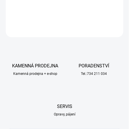
desky motoru hliník, červený.
DETAILNÍ INFORMACE
ZEPTAT SE
HLÍDAT
KAMENNÁ PRODEJNA
PORADENSTVÍ
Kamenná prodejna + e-shop
Tel.:734 211 034
SERVIS
Opravy, pájení