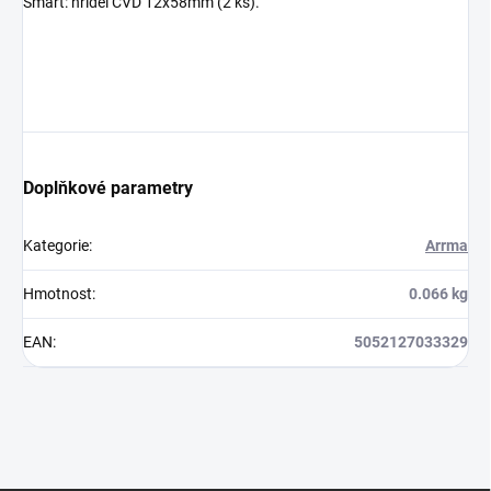
Smart: hřídel CVD 12x58mm (2 ks).
Doplňkové parametry
Kategorie
:
Arrma
Hmotnost
:
0.066 kg
EAN
:
5052127033329