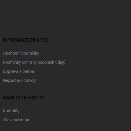
Z
á
p
a
t
í
INFORMACE PRO VÁS
Obchodní podmínky
Podmínky ochrany osobních údajů
Doprava a platba
Nejčastější dotazy
NAŠE SPOLEČNOST
Kontakty
Otevírací doba