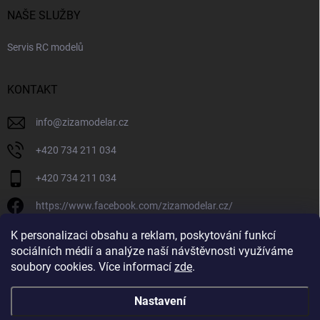
NAŠE SLUŽBY
Servis RC modelů
KONTAKT
info
@
zizamodelar.cz
+420 734 211 034
+420 734 211 034
https://www.facebook.com/zizamodelar.cz/
/zizamodelar.cz/
K personalizaci obsahu a reklam, poskytování funkcí
sociálních médií a analýze naší návštěvnosti využíváme
+420 734 211 034
soubory cookies. Více informací
zde
.
Nastavení