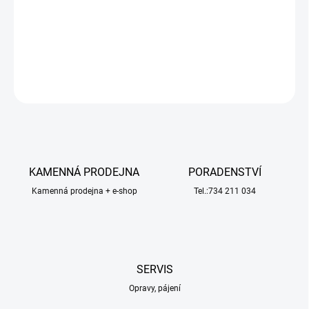
4WD: karosérie bezsponková červená. Nabarvená, oříznutá s
aplikovanou grafikou.
DETAILNÍ INFORMACE
ZEPTAT SE
HLÍDAT
KAMENNÁ PRODEJNA
PORADENSTVÍ
Kamenná prodejna + e-shop
Tel.:734 211 034
SERVIS
Opravy, pájení