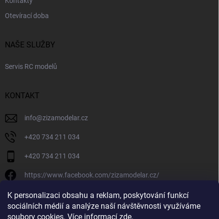
Kontakty
Otevírací doba
NAŠE SLUŽBY
Servis RC modelů
KONTAKT
info
@
zizamodelar.cz
+420 734 211 034
+420 734 211 034
https://www.facebook.com/zizamodelar.cz/
/zizamodelar.cz/
K personalizaci obsahu a reklam, poskytování funkcí
sociálních médií a analýze naší návštěvnosti využíváme
+420 734 211 034
soubory cookies. Více informací
zde
.