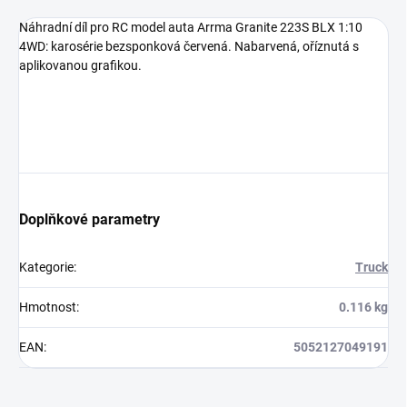
Náhradní díl pro RC model auta Arrma Granite 223S BLX 1:10
4WD: karosérie bezsponková červená. Nabarvená, oříznutá s
aplikovanou grafikou.
Doplňkové parametry
Kategorie
:
Truck
Hmotnost
:
0.116 kg
EAN
:
5052127049191