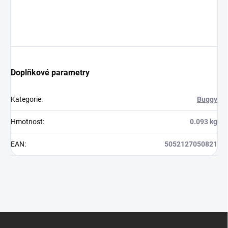
Doplňkové parametry
Kategorie
:
Buggy
Hmotnost
:
0.093 kg
EAN
:
5052127050821
Z