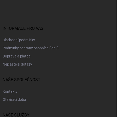
á
p
a
t
í
INFORMACE PRO VÁS
Obchodní podmínky
Podmínky ochrany osobních údajů
Doprava a platba
Nejčastější dotazy
NAŠE SPOLEČNOST
Kontakty
Otevírací doba
NAŠE SLUŽBY