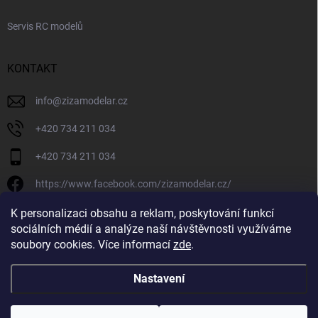
Servis RC modelů
KONTAKT
info
@
zizamodelar.cz
+420 734 211 034
+420 734 211 034
https://www.facebook.com/zizamodelar.cz/
/zizamodelar.cz/
K personalizaci obsahu a reklam, poskytování funkcí
sociálních médií a analýze naší návštěvnosti využíváme
+420 734 211 034
soubory cookies. Více informací
zde
.
Nastavení
Copyright 2026
Žiža Modelář
. Všechna práva vyhrazena.
Upravit nastavení