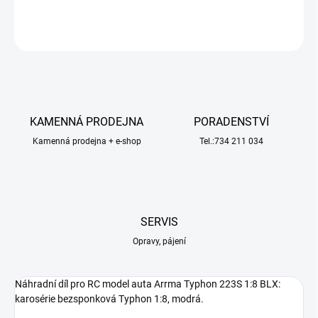
ZEPTAT SE
HLÍDAT
KAMENNÁ PRODEJNA
PORADENSTVÍ
Kamenná prodejna + e-shop
Tel.:734 211 034
SERVIS
Opravy, pájení
Náhradní díl pro RC model auta Arrma Typhon 223S 1:8 BLX:
karosérie bezsponková Typhon 1:8, modrá.