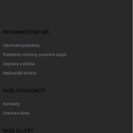
á
p
a
t
í
INFORMACE PRO VÁS
Obchodní podmínky
Podmínky ochrany osobních údajů
Doprava a platba
Nejčastější dotazy
NAŠE SPOLEČNOST
Kontakty
Otevírací doba
NAŠE SLUŽBY