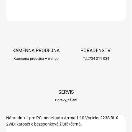
ZEPTAT SE
HLÍDAT
KAMENNÁ PRODEJNA
PORADENSTVÍ
Kamenná prodejna + e-shop
Tel.:734 211 034
SERVIS
Opravy, pájení
Náhradní díl pro RC model auta Arrma 1:10 Vorteks 223S BLX
2WD: karosérie bezsponková žlutá/černá.