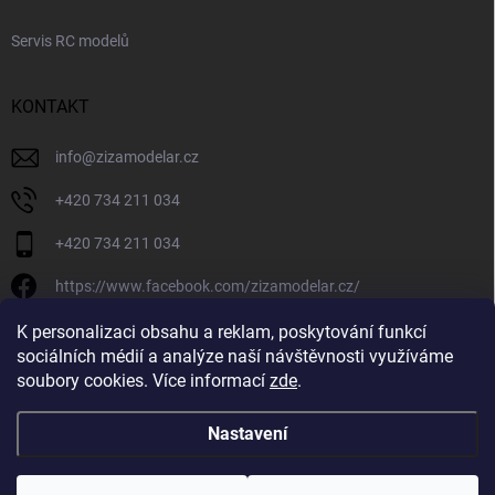
Servis RC modelů
KONTAKT
info
@
zizamodelar.cz
+420 734 211 034
+420 734 211 034
https://www.facebook.com/zizamodelar.cz/
/zizamodelar.cz/
K personalizaci obsahu a reklam, poskytování funkcí
sociálních médií a analýze naší návštěvnosti využíváme
+420 734 211 034
soubory cookies. Více informací
zde
.
Nastavení
Copyright 2026
Žiža Modelář
. Všechna práva vyhrazena.
Upravit nastavení