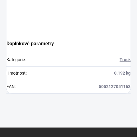
Doplňkové parametry
Kategorie
:
Truck
Hmotnost
:
0.192 kg
EAN
:
5052127051163
Z