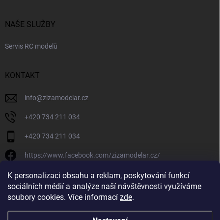
NAŠE SLUŽBY
Servis RC modelů
KONTAKT
info
@
zizamodelar.cz
+420 734 211 034
+420 734 211 034
https://www.facebook.com/zizamodelar.cz/
/zizamodelar.cz/
K personalizaci obsahu a reklam, poskytování funkcí
sociálních médií a analýze naší návštěvnosti využíváme
+420 734 211 034
soubory cookies. Více informací
zde
.