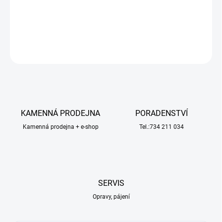
fialová - Vorteks 2WD.
DETAILNÍ INFORMACE
ZEPTAT SE
HLÍDAT
KAMENNÁ PRODEJNA
PORADENSTVÍ
Kamenná prodejna + e-shop
Tel.:734 211 034
SERVIS
Opravy, pájení