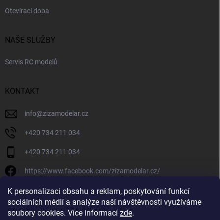
Otevírací doba
NAŠE SLUŽBY
Servis RC modelů
KONTAKT
info
@
zizamodelar.cz
+420 734 211 034
+420 734 211 034
https://www.facebook.com/zizamodelar.cz/
/zizamodelar.cz/
K personalizaci obsahu a reklam, poskytování funkcí
sociálních médií a analýze naší návštěvnosti využíváme
+420 734 211 034
soubory cookies. Více informací
zde
.