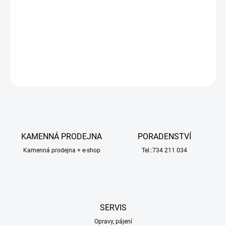
4WD: kolo s pneu dBoots Ragnarok MT, disk černý (2). Rozměry
⌀131x52 mm. Unašeč je šestihran 14 mm. Pneumatiky 2.8"
dBoots Ragnarok.
DETAILNÍ INFORMACE
ZEPTAT SE
HLÍDAT
KAMENNÁ PRODEJNA
PORADENSTVÍ
Kamenná prodejna + e-shop
Tel.:734 211 034
SERVIS
Opravy, pájení