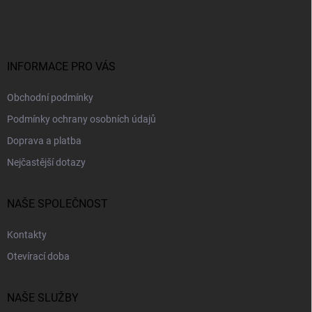
p
a
t
í
INFORMACE PRO VÁS
Obchodní podmínky
Podmínky ochrany osobních údajů
Doprava a platba
Nejčastější dotazy
NAŠE SPOLEČNOST
Kontakty
Otevírací doba
NAŠE SLUŽBY