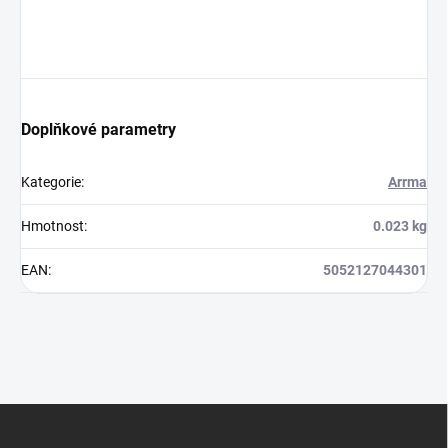
Doplňkové parametry
Kategorie
:
Arrma
Hmotnost
:
0.023 kg
EAN
:
5052127044301
Z
á