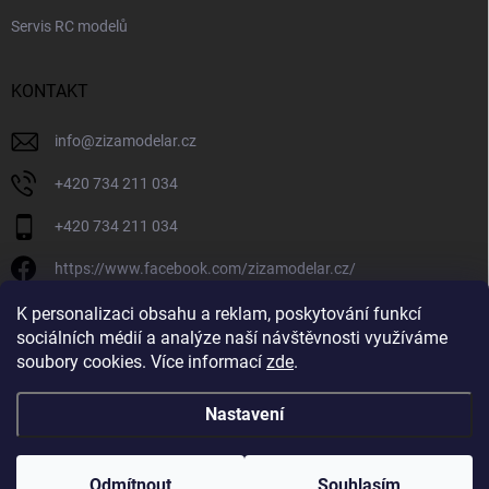
Servis RC modelů
KONTAKT
info
@
zizamodelar.cz
+420 734 211 034
+420 734 211 034
https://www.facebook.com/zizamodelar.cz/
/zizamodelar.cz/
K personalizaci obsahu a reklam, poskytování funkcí
sociálních médií a analýze naší návštěvnosti využíváme
+420 734 211 034
soubory cookies. Více informací
zde
.
Nastavení
Copyright 2026
Žiža Modelář
. Všechna práva vyhrazena.
Upravit nastavení
cookies
Odmítnout
Souhlasím