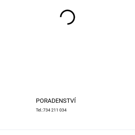
−
+
Arrma motor stejnosměrný M
aut 1:10 - 1:8 Arrma Mega.
DETAILNÍ INFORMACE
PORADENSTVÍ
Tel.:734 211 034