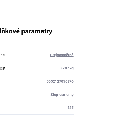
lňkové parametry
rie
:
Stejnosměrné
ost
:
0.287 kg
5052127050876
:
Stejnosměrný
525