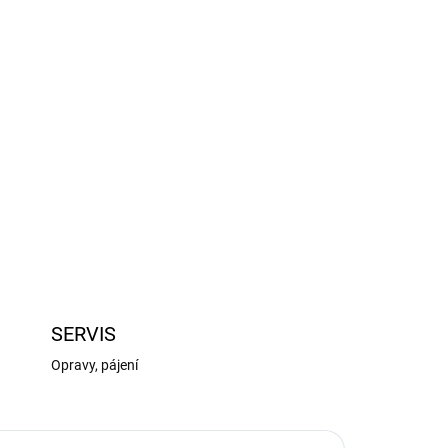
Přidat do košíku
ega 665 High Speed, náhradní díl pro RC modely
ZEPTAT SE
HLÍDAT
SERVIS
Opravy, pájení