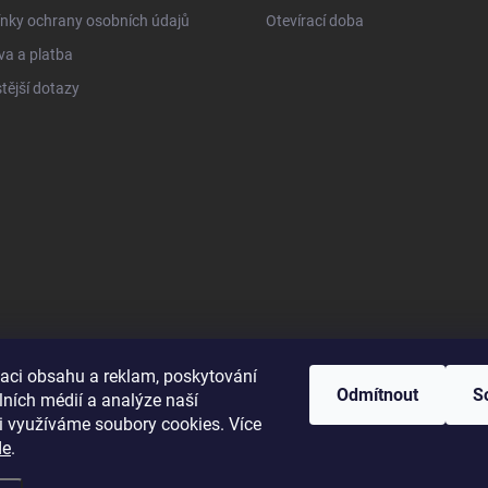
nky ochrany osobních údajů
Otevírací doba
a a platba
tější dotazy
zaci obsahu a reklam, poskytování
Odmítnout
S
lních médií a analýze naší
i využíváme soubory cookies. Více
de
.