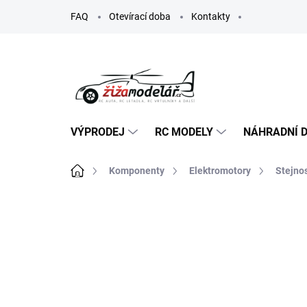
Přejít
FAQ
Otevírací doba
Kontakty
na
obsah
VÝPRODEJ
RC MODELY
NÁHRADNÍ D
Domů
Komponenty
Elektromotory
Stejno
ZNAČKA:
ARRMA