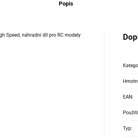
Popis
h Speed, náhradní díl pro RC modely
Dop
Katego
Hmotn
EAN
:
Použití
Typ
: