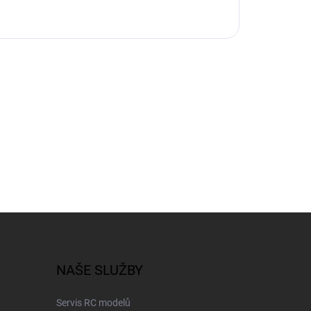
NAŠE SLUŽBY
Servis RC modelů