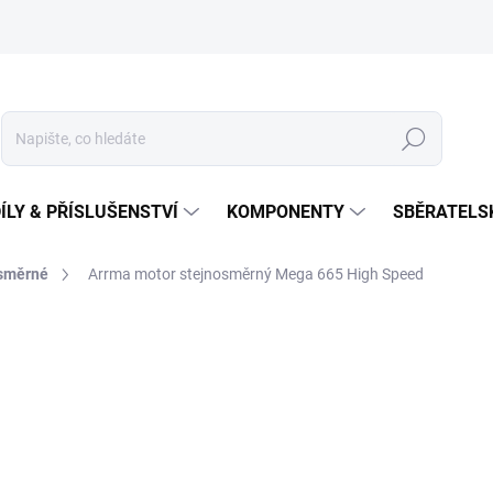
Hledat
ÍLY & PŘÍSLUŠENSTVÍ
KOMPONENTY
SBĚRATELS
směrné
Arrma motor stejnosměrný Mega 665 High Speed
1 169 Kč
Měrná
SKLADEM U DODAVATELE
cena:
MŮŽEME DORUČIT DO:
14.8.2