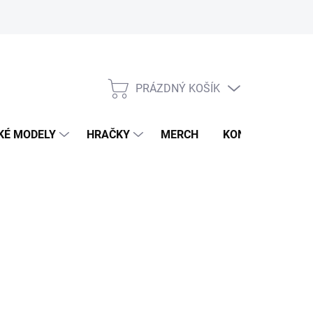
PRÁZDNÝ KOŠÍK
NÁKUPNÍ
KOŠÍK
KÉ MODELY
HRAČKY
MERCH
KONTAKTY
026