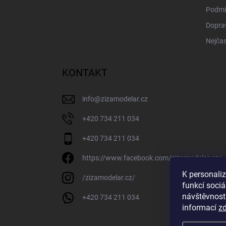
Podmí
Doprav
Nejčas
KONTAKT
info
@
zizamodelar.cz
+420 734 211 034
+420 734 211 034
https://www.facebook.com/zizamodelar.cz/
K personali
/zizamodelar.cz/
funkcí sociá
návštěvnost
+420 734 211 034
informací
z