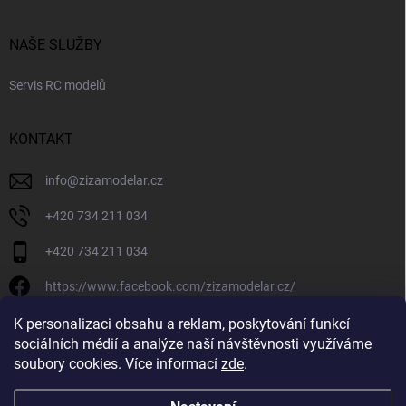
NAŠE SLUŽBY
Servis RC modelů
KONTAKT
info
@
zizamodelar.cz
+420 734 211 034
+420 734 211 034
https://www.facebook.com/zizamodelar.cz/
/zizamodelar.cz/
K personalizaci obsahu a reklam, poskytování funkcí
sociálních médií a analýze naší návštěvnosti využíváme
+420 734 211 034
soubory cookies. Více informací
zde
.