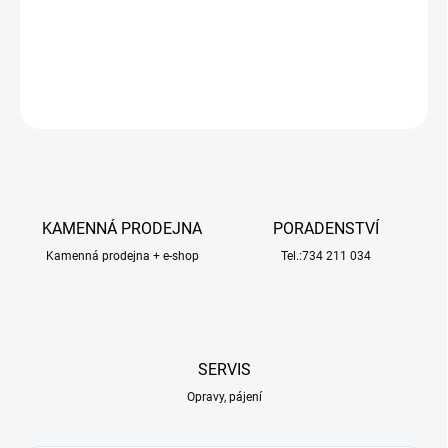
točivého momentu.
DETAILNÍ INFORMACE
ZEPTAT SE
HLÍDAT
KAMENNÁ PRODEJNA
PORADENSTVÍ
Kamenná prodejna + e-shop
Tel.:734 211 034
SERVIS
Opravy, pájení