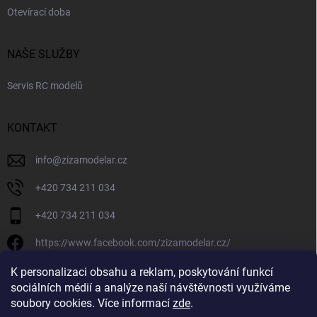
Otevírací doba
NAŠE SLUŽBY
Servis RC modelů
KONTAKT
info
@
zizamodelar.cz
+420 734 211 034
+420 734 211 034
https://www.facebook.com/zizamodelar.cz/
/zizamodelar.cz/
K personalizaci obsahu a reklam, poskytování funkcí
sociálních médií a analýze naší návštěvnosti využíváme
+420 734 211 034
soubory cookies. Více informací
zde
.