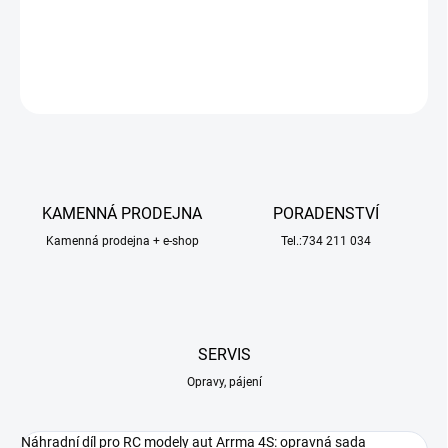
těsnění diferenciálu, 2x 15x21x4mm gumový kryt ložiska.
DETAILNÍ INFORMACE
ZEPTAT SE
HLÍDAT
KAMENNÁ PRODEJNA
PORADENSTVÍ
Kamenná prodejna + e-shop
Tel.:734 211 034
SERVIS
Opravy, pájení
Náhradní díl pro RC modely aut Arrma 4S: opravná sada