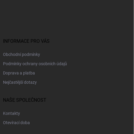
Z
á
p
a
t
í
INFORMACE PRO VÁS
Obchodní podmínky
Podmínky ochrany osobních údajů
Doprava a platba
Nejčastější dotazy
NAŠE SPOLEČNOST
Kontakty
Otevírací doba