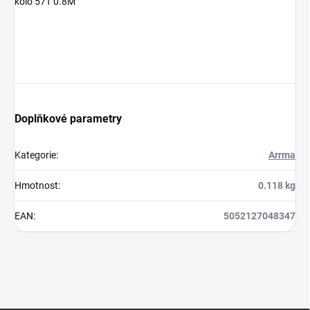
kolo 57T 0.8M
Doplňkové parametry
Kategorie
:
Arrma
Hmotnost
:
0.118 kg
EAN
:
5052127048347