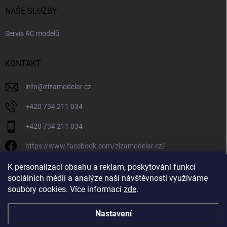
NAŠE SLUŽBY
Servis RC modelů
KONTAKT
info
@
zizamodelar.cz
+420 734 211 034
+420 734 211 034
https://www.facebook.com/zizamodelar.cz/
/zizamodelar.cz/
K personalizaci obsahu a reklam, poskytování funkcí
sociálních médií a analýze naší návštěvnosti využíváme
+420 734 211 034
soubory cookies. Více informací
zde
.
Nastavení