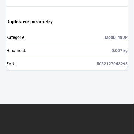
Doplňkové parametry
Kategorie
:
Modul 48DP
Hmotnost
:
0.007 kg
EAN
:
5052127043298
Z
á
p
a
t