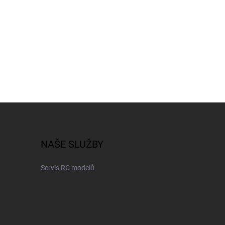
NAŠE SLUŽBY
Servis RC modelů