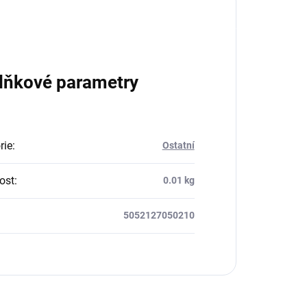
lňkové parametry
rie
:
Ostatní
ost
:
0.01 kg
5052127050210