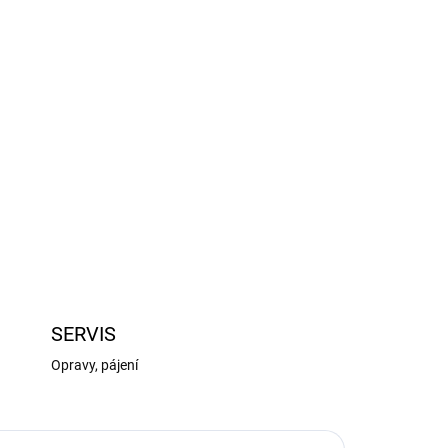
Přidat do košíku
2 mm s 16 zuby a modulem ozubení 50.8DP (0,5
beno z kalené oceli. CNC obráběný. Stavěcí
ZEPTAT SE
HLÍDAT
SERVIS
Opravy, pájení