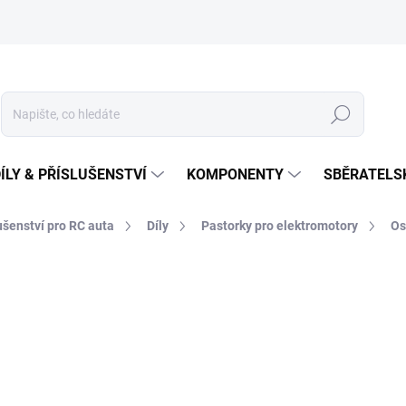
Hledat
ÍLY & PŘÍSLUŠENSTVÍ
KOMPONENTY
SBĚRATELS
lušenství pro RC auta
Díly
Pastorky pro elektromotory
Os
229 Kč
Měrná
NA OBJEDNÁNÍ
cena: