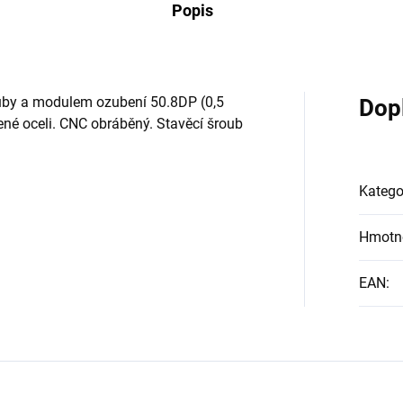
Popis
zuby a modulem ozubení 50.8DP (0,5
Dop
né oceli. CNC obráběný. Stavěcí šroub
Katego
Hmotn
EAN
: