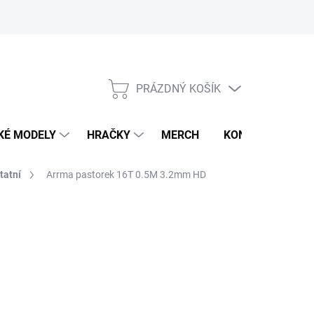
PRÁZDNÝ KOŠÍK
NÁKUPNÍ
KOŠÍK
KÉ MODELY
HRAČKY
MERCH
KONTAKTY
tatní
Arrma pastorek 16T 0.5M 3.2mm HD