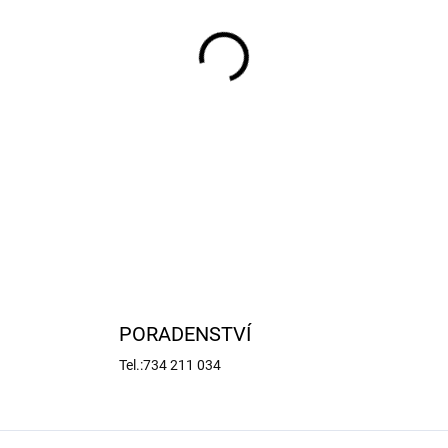
−
+
Arrma pastorek na hřídel 3.
mm) pro RC modely aut. Vyro
šroub M3 x 4 mm.
DETAILNÍ INFORMACE
PORADENSTVÍ
Tel.:734 211 034