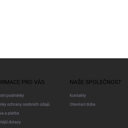
ORMACE PRO VÁS
NAŠE SPOLEČNOST
dní podmínky
Kontakty
nky ochrany osobních údajů
Otevírací doba
a a platba
tější dotazy