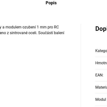
Popis
uby a modulem ozubení 1 mm pro RC
Dop
o z sintrované oceli. Součástí balení
Katego
Hmotn
EAN
:
Materi
Modul 