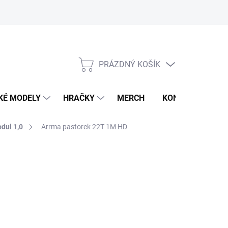
PRÁZDNÝ KOŠÍK
NÁKUPNÍ
KOŠÍK
KÉ MODELY
HRAČKY
MERCH
KONTAKTY
dul 1,0
Arrma pastorek 22T 1M HD
026