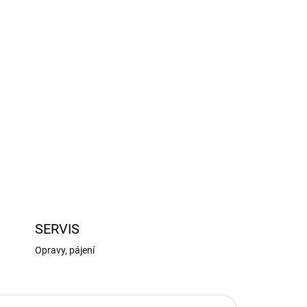
Přidat do košíku
 mm s 22 zuby a modulem ozubení 1 mm pro RC
BLX. Vyrobeno z sintrované oceli. Součástí
ZEPTAT SE
HLÍDAT
SERVIS
Opravy, pájení