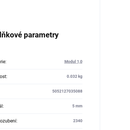
lňkové parametry
rie
:
Modul 1,0
ost
:
0.032 kg
5052127035088
ál
:
5 mm
ozubení
:
2340