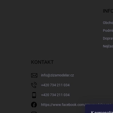
p
a
INF
t
í
Obcho
Podmí
Doprav
Nejčas
KONTAKT
info
@
zizamodelar.cz
+420 734 211 034
+420 734 211 034
https://www.facebook.com/zizamodelar.cz/
K personali