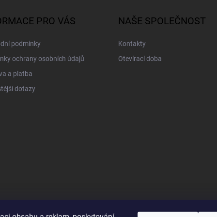
ORMACE PRO VÁS
NAŠE SPOLEČNOST
dní podmínky
Kontakty
nky ochrany osobních údajů
Otevírací doba
a a platba
tější dotazy
zaci obsahu a reklam, poskytování