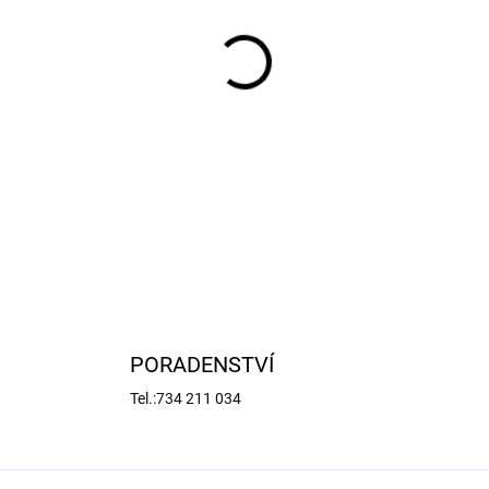
−
+
Arrma pastorek na hřídel 5
model auta Arrma Kraton 8S 
balení je červík.
DETAILNÍ INFORMACE
PORADENSTVÍ
Tel.:734 211 034