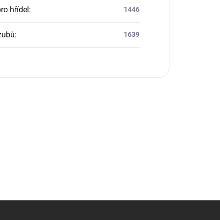
ro hřídel
:
1446
zubů
:
1639