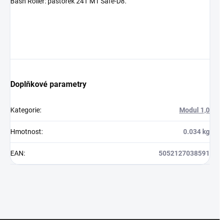
Bash Roller: pastorek 24T M1 Safe-D8.
Doplňkové parametry
Kategorie
:
Modul 1,0
Hmotnost
:
0.034 kg
EAN
:
5052127038591