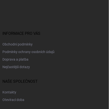
Z
á
p
a
t
í
INFORMACE PRO VÁS
Obchodní podmínky
Podmínky ochrany osobních údajů
Doprava a platba
Nejčastější dotazy
NAŠE SPOLEČNOST
Kontakty
Otevírací doba