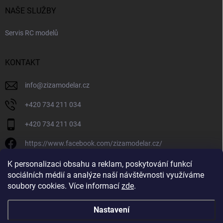
NAŠE SLUŽBY
Servis RC modelů
KONTAKT
info
@
zizamodelar.cz
+420 734 211 034
+420 734 211 034
https://www.facebook.com/zizamodelar.cz/
/zizamodelar.cz/
K personalizaci obsahu a reklam, poskytování funkcí
sociálních médií a analýze naší návštěvnosti využíváme
+420 734 211 034
soubory cookies. Více informací
zde
.
Nastavení