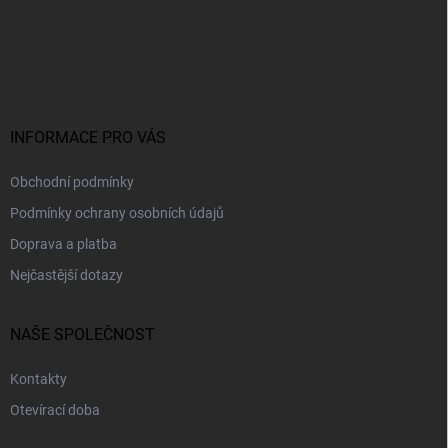
Z
á
p
a
t
í
INFORMACE PRO VÁS
Obchodní podmínky
Podmínky ochrany osobních údajů
Doprava a platba
Nejčastější dotazy
NAŠE SPOLEČNOST
Kontakty
Otevírací doba