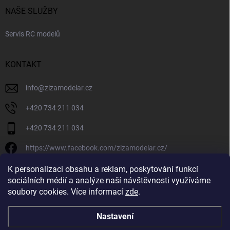
NAŠE SLUŽBY
Servis RC modelů
KONTAKT
info
@
zizamodelar.cz
+420 734 211 034
+420 734 211 034
https://www.facebook.com/zizamodelar.cz/
/zizamodelar.cz/
K personalizaci obsahu a reklam, poskytování funkcí
sociálních médií a analýze naší návštěvnosti využíváme
+420 734 211 034
soubory cookies. Více informací
zde
.
Nastavení