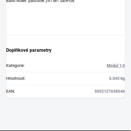
Bash Roller: pastorek 29T M1 Safe-D8.
Doplňkové parametry
Kategorie
:
Modul 1,0
Hmotnost
:
0.045 kg
EAN
:
5052127038546