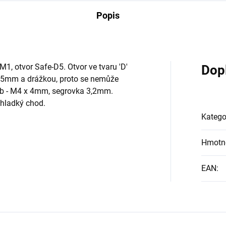
Popis
1, otvor Safe-D5. Otvor ve tvaru 'D'
Dop
lí 5mm a drážkou, proto se nemůže
roub - M4 x 4mm, segrovka 3,2mm.
 hladký chod.
Katego
Hmotn
EAN
: