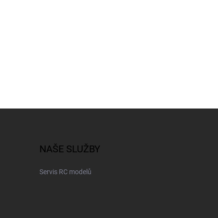
NAŠE SLUŽBY
Servis RC modelů