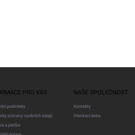
ORMACE PRO VÁS
NAŠE SPOLEČNOST
dní podmínky
Kontakty
nky ochrany osobních údajů
Otevírací doba
a a platba
tější dotazy