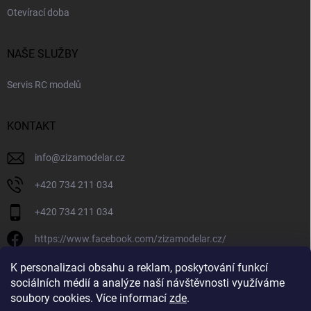
Otevírací doba
NAŠE SLUŽBY
Servis RC modelů
KONTAKT
info
@
zizamodelar.cz
+420 734 211 034
+420 734 211 034
https://www.facebook.com/zizamodelar.cz/
/zizamodelar.cz/
K personalizaci obsahu a reklam, poskytování funkcí
sociálních médií a analýze naší návštěvnosti využíváme
+420 734 211 034
soubory cookies. Více informací
zde
.