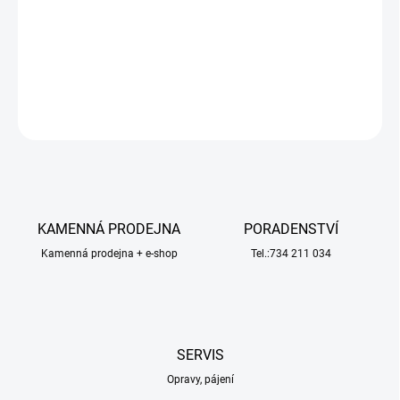
Náhradní díl pro RC model Arrma Kraton 1:8: pastorek náhonu
diferenciálu spirálový 10T GP4 5mm.
DETAILNÍ INFORMACE
ZEPTAT SE
HLÍDAT
KAMENNÁ PRODEJNA
PORADENSTVÍ
Kamenná prodejna + e-shop
Tel.:734 211 034
SERVIS
Opravy, pájení