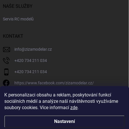
NAŠE SLUŽBY
Servis RC modelů
KONTAKT
info
@
zizamodelar.cz
+420 734 211 034
+420 734 211 034
https://www.facebook.com/zizamodelar.cz/
/zizamodelar.cz/
K personalizaci obsahu a reklam, poskytování funkcí
sociálních médií a analýze naší návštěvnosti využíváme
+420 734 211 034
soubory cookies. Více informací
zde
.
Nastavení