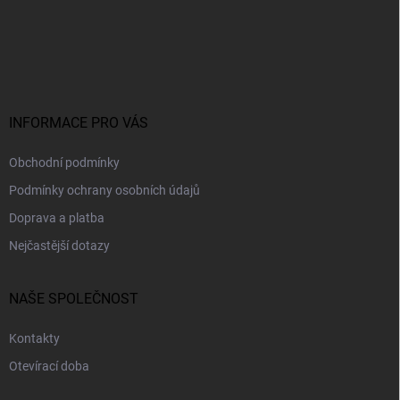
Z
á
p
a
t
í
INFORMACE PRO VÁS
Obchodní podmínky
Podmínky ochrany osobních údajů
Doprava a platba
Nejčastější dotazy
NAŠE SPOLEČNOST
Kontakty
Otevírací doba