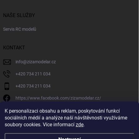
NAŠE SLUŽBY
Servis RC modelů
KONTAKT
info
@
zizamodelar.cz
+420 734 211 034
+420 734 211 034
https://www.facebook.com/zizamodelar.cz/
/zizamodelar.cz/
K personalizaci obsahu a reklam, poskytování funkcí
sociálních médií a analýze naší návštěvnosti využíváme
+420 734 211 034
soubory cookies. Více informací
zde
.