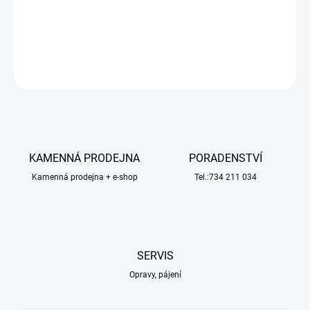
4WD: příslušenství pro karosérii.
DETAILNÍ INFORMACE
ZEPTAT SE
HLÍDAT
KAMENNÁ PRODEJNA
PORADENSTVÍ
Kamenná prodejna + e-shop
Tel.:734 211 034
SERVIS
Opravy, pájení