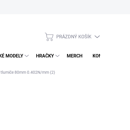
PRÁZDNÝ KOŠÍK
NÁKUPNÍ
KOŠÍK
KÉ MODELY
HRAČKY
MERCH
KONTAKTY
a tlumiče 80mm 0.402N/mm (2)
026