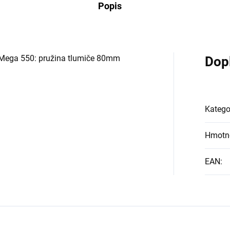
Popis
 Mega 550: pružina tlumiče 80mm
Dop
Katego
Hmotn
EAN
: