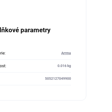
lňkové parametry
rie
:
Arrma
ost
:
0.016 kg
5052127049900