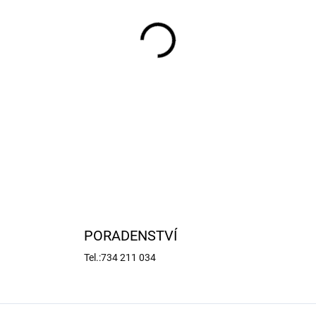
−
+
Náhradní díl pro RC modely
0.402N/mm (2).
DETAILNÍ INFORMACE
PORADENSTVÍ
Tel.:734 211 034