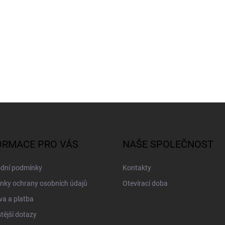
ORMACE PRO VÁS
NAŠE SPOLEČNOST
dní podmínky
Kontakty
nky ochrany osobních údajů
Otevírací doba
a a platba
tější dotazy