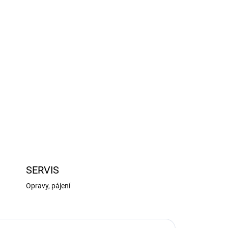
Přidat do košíku
 auta Arrma Mega 550: pružina tlumiče 80mm
ZEPTAT SE
HLÍDAT
SERVIS
Opravy, pájení