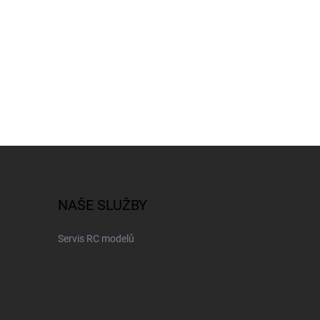
NAŠE SLUŽBY
Servis RC modelů