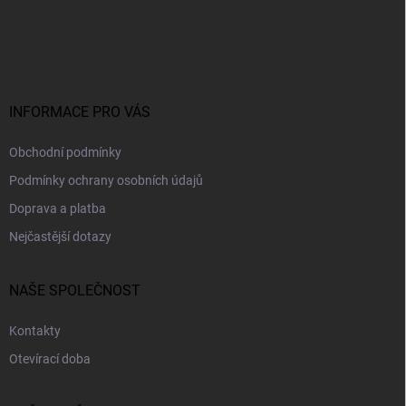
á
p
a
t
í
INFORMACE PRO VÁS
Obchodní podmínky
Podmínky ochrany osobních údajů
Doprava a platba
Nejčastější dotazy
NAŠE SPOLEČNOST
Kontakty
Otevírací doba