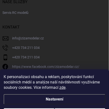
NAŠE SLUŽBY
Servis RC modelů
KONTAKT
info
@
zizamodelar.cz
+420 734 211 034
+420 734 211 034
https://www.facebook.com/zizamodelar.cz/
/zizamodelar.cz/
K personalizaci obsahu a reklam, poskytování funkcí
sociálních médií a analýze naší návštěvnosti využíváme
+420 734 211 034
soubory cookies. Více informací
zde
.
Nastavení