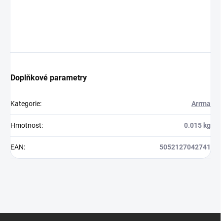
Doplňkové parametry
Kategorie
:
Arrma
Hmotnost
:
0.015 kg
EAN
:
5052127042741
Z