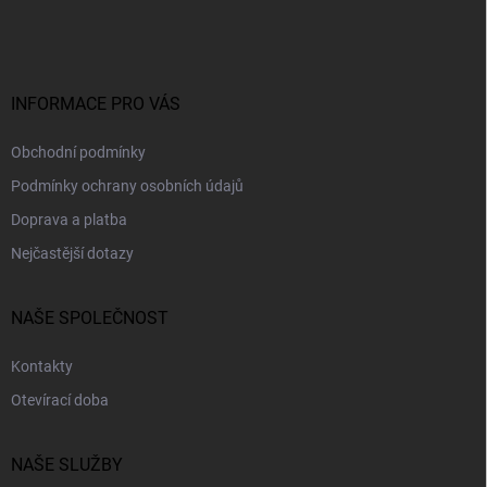
p
a
t
í
INFORMACE PRO VÁS
Obchodní podmínky
Podmínky ochrany osobních údajů
Doprava a platba
Nejčastější dotazy
NAŠE SPOLEČNOST
Kontakty
Otevírací doba
NAŠE SLUŽBY