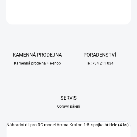
DETAILNÍ INFORMACE
ZEPTAT SE
HLÍDAT
KAMENNÁ PRODEJNA
PORADENSTVÍ
Kamenná prodejna + e-shop
Tel.:734 211 034
SERVIS
Opravy, pájení
Náhradní díl pro RC model Arrma Kraton 1:8: spojka hřídele (4 ks).