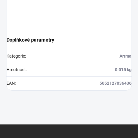
Doplňkové parametry
Kategorie
:
Arrma
Hmotnost
:
0.015 kg
EAN
:
5052127036436
Z
á