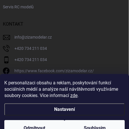
Servis RC modelů
KONTAKT
info
@
zizamodelar.cz
+420 734 211 034
+420 734 211 034
https://www.facebook.com/zizamodelar.cz/
/zizamodelar.cz/
K personalizaci obsahu a reklam, poskytování funkcí
sociálních médií a analýze naší návštěvnosti využíváme
+420 734 211 034
soubory cookies. Více informací
zde
.
Nastavení
Copyright 2026
Žiža Modelář
. Všechna práva vyhrazena.
Upravit nastavení
cookies
Odmítnout
Souhlasím