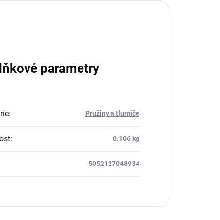
lňkové parametry
rie
:
Pružiny a tlumiče
ost
:
0.106 kg
5052127048934