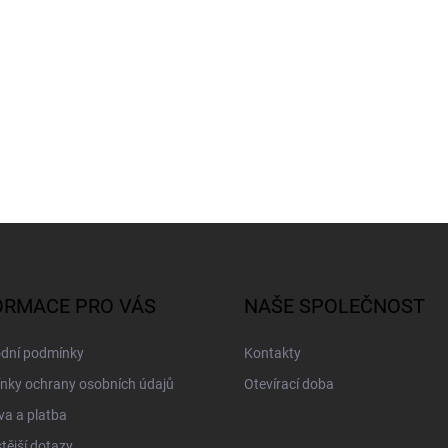
ORMACE PRO VÁS
NAŠE SPOLEČNOST
dní podmínky
Kontakty
nky ochrany osobních údajů
Otevírací doba
a a platba
tější dotazy