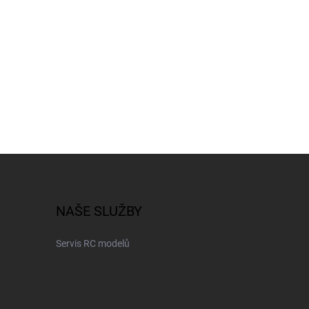
NAŠE SLUŽBY
Servis RC modelů