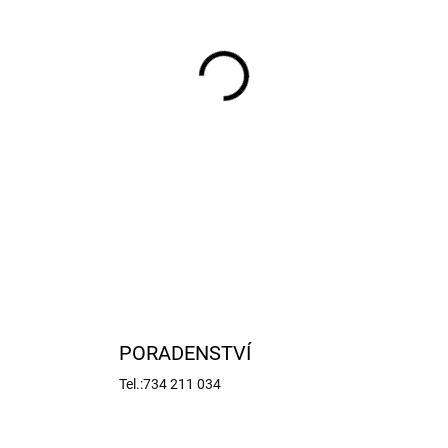
−
+
Arrma tlumič hliníkový sesta
8x1.2mm, olej 1300cSt, pruž
Nastavovací matice předpětí 
DETAILNÍ INFORMACE
PORADENSTVÍ
Tel.:734 211 034