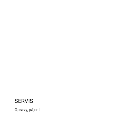
Přidat do košíku
vený (2): vrtání 16mm, délka 117mm, píst
ina: 1,21N/mm, pístnice 4mm. Černé eloxování.
pružin.
ZEPTAT SE
HLÍDAT
SERVIS
Opravy, pájení