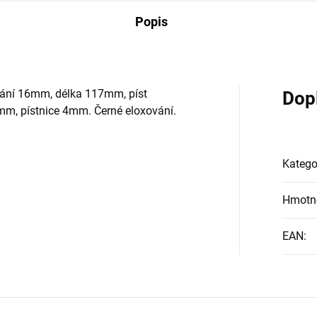
Popis
rtání 16mm, délka 117mm, píst
Dop
mm, pístnice 4mm. Černé eloxování.
Katego
Hmotn
EAN
: