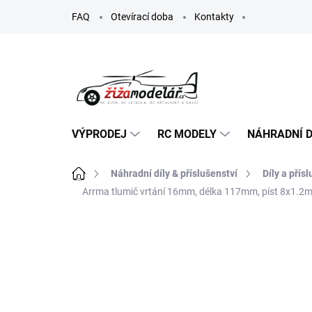
Přejít
FAQ
Otevírací doba
Kontakty
na
obsah
VÝPRODEJ
RC MODELY
NÁHRADNÍ D
Domů
Náhradní díly & příslušenství
Díly a přís
Arrma tlumič vrtání 16mm, délka 117mm, píst 8x1.2mm
ZNAČKA:
ARRMA