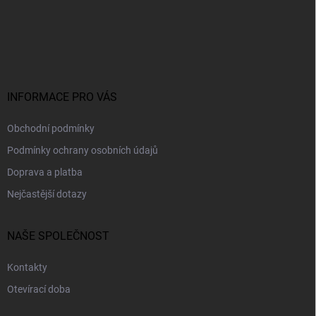
Z
á
p
a
t
í
INFORMACE PRO VÁS
Obchodní podmínky
Podmínky ochrany osobních údajů
Doprava a platba
Nejčastější dotazy
NAŠE SPOLEČNOST
Kontakty
Otevírací doba