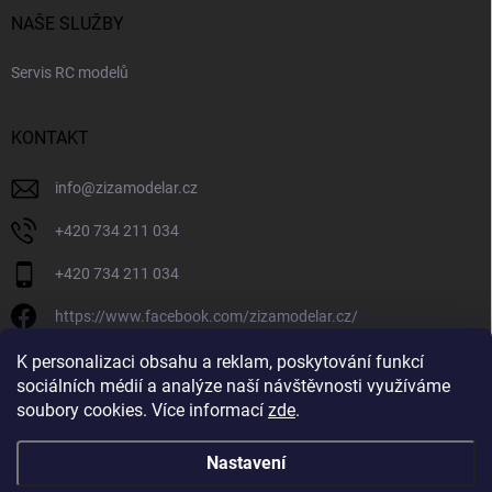
NAŠE SLUŽBY
Servis RC modelů
KONTAKT
info
@
zizamodelar.cz
+420 734 211 034
+420 734 211 034
https://www.facebook.com/zizamodelar.cz/
/zizamodelar.cz/
K personalizaci obsahu a reklam, poskytování funkcí
sociálních médií a analýze naší návštěvnosti využíváme
+420 734 211 034
soubory cookies. Více informací
zde
.
Nastavení