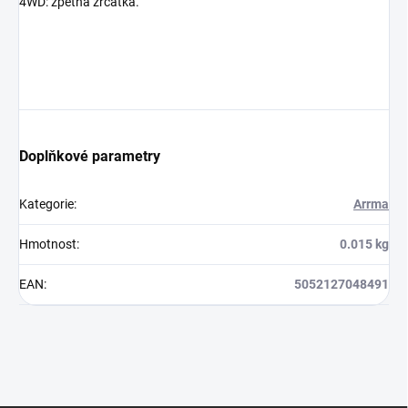
4WD: zpětná zrcátka.
Doplňkové parametry
Kategorie
:
Arrma
Hmotnost
:
0.015 kg
EAN
:
5052127048491