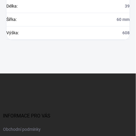
Délka
:
39
Šířka
:
60 mm
Výška
:
608
Z
á
p
a
t
í
INFORMACE PRO VÁS
Obchodní podmínky