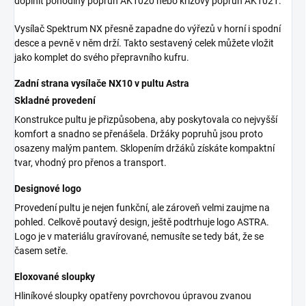
doplnit pohodlný popruh AK1020 nebo křížový popruh AK1021.
Vysílač Spektrum NX přesně zapadne do výřezů v horní i spodní
desce a pevně v něm drží. Takto sestavený celek můžete vložit
jako komplet do svého přepravního kufru.
Zadní strana vysílače NX10 v pultu Astra
Skladné provedení
Konstrukce pultu je přizpůsobena, aby poskytovala co nejvyšší
komfort a snadno se přenášela. Držáky popruhů jsou proto
osazeny malým pantem. Sklopením držáků získáte kompaktní
tvar, vhodný pro přenos a transport.
Designové logo
Provedení pultu je nejen funkční, ale zároveň velmi zaujme na
pohled. Celkově poutavý design, ještě podtrhuje logo ASTRA.
Logo je v materiálu gravírované, nemusíte se tedy bát, že se
časem setře.
Eloxované sloupky
Hliníkové sloupky opatřeny povrchovou úpravou zvanou