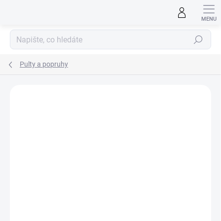
Přejít
na
obsah
Hledat
Pulty a popruhy
ZNAČKA:
ASTRA