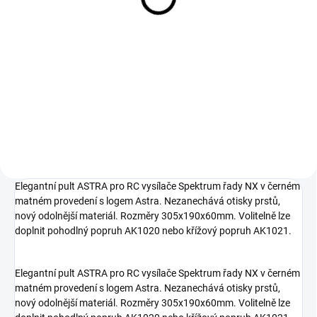
Do košíku
Do košíku
Kvalitní 40 mm široký popruh
Kvalitní křížový popruh vysílače s
vysílače Astra z pevného
logem Astra je z pevného
materiálu s nastavitelnou délkou
materiálu, má nastavitelnou
a robustními poutacími
délku popruhů a poutací karabiny
karabinami. Ve střední části je
pro upevnění k pultu.
měkké polstrování.
Elegantní pult ASTRA pro RC vysílače Spektrum řady NX v černém
matném provedení s logem Astra. Nezanechává otisky prstů,
nový odolnější materiál. Rozměry 305x190x60mm. Volitelně lze
doplnit pohodlný popruh AK1020 nebo křížový popruh AK1021.
Elegantní pult ASTRA pro RC vysílače Spektrum řady NX v černém
matném provedení s logem Astra. Nezanechává otisky prstů,
nový odolnější materiál. Rozměry 305x190x60mm. Volitelně lze