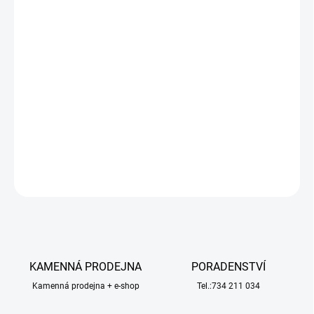
−
+
Přidat do košíku
Elegantní pult ASTRA pro RC vysílače Spektrum řady NX v černém
matném provedení s logem Astra. Nezanechává otisky prstů, nový
odolnější materiál. Rozměry 305x190x60mm. Volitelně lze doplnit
pohodlný popruh AK1020 nebo křížový popruh AK1021.
DETAILNÍ INFORMACE
ZEPTAT SE
HLÍDAT
KAMENNÁ PRODEJNA
PORADENSTVÍ
Kamenná prodejna + e-shop
Tel.:734 211 034