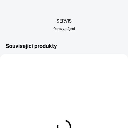
SERVIS
Opravy, pájení
Související produkty
SKLADEM U DODAVATELE
SKLADEM U DODAVATELE
ASTRA popruh vysílače
ASTRA popruh vysílače
jednoduchý
křížový
799 Kč
1 199 Kč