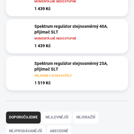
MOMENTÁLNĚ NEDOSTUPNÉ
1 439 Kč
Spektrum regulátor stejnosměrný 40A,
přijímač SLT
MOMENTÁLNĚ NEDOSTUPNÉ
1 439 Kč
Spektrum regulátor stejnosměrný 25A,
přijímač SLT
SKLADEM U DODAVATELE
1 519 Kč
Ř
a
DOPORUČUJEME
NEJLEVNĚJŠÍ
NEJDRAŽŠÍ
z
e
NEJPRODÁVANĚJŠÍ
ABECEDNĚ