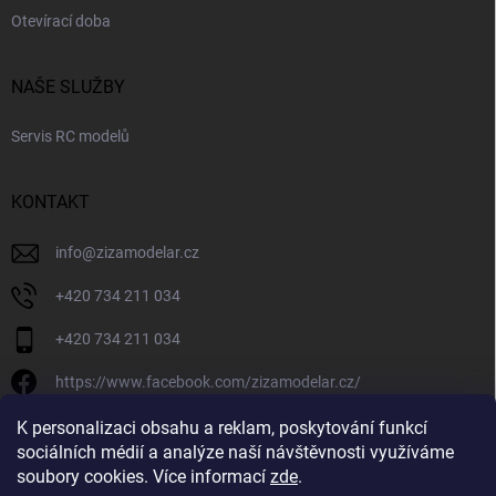
Otevírací doba
NAŠE SLUŽBY
Servis RC modelů
KONTAKT
info
@
zizamodelar.cz
+420 734 211 034
+420 734 211 034
https://www.facebook.com/zizamodelar.cz/
/zizamodelar.cz/
K personalizaci obsahu a reklam, poskytování funkcí
sociálních médií a analýze naší návštěvnosti využíváme
+420 734 211 034
soubory cookies. Více informací
zde
.