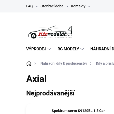
Přejít
FAQ
Otevírací doba
Kontakty
na
obsah
VÝPRODEJ
RC MODELY
NÁHRADNÍ D
Domů
Náhradní díly & příslušenství
Díly a přís
Axial
Nejprodávanější
Spektrum servo S9120BL 1:5 Car