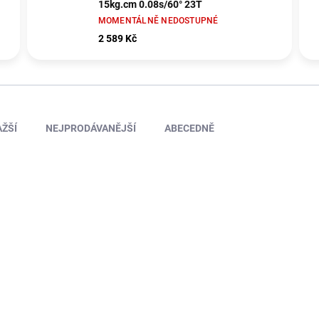
15kg.cm 0.08s/60° 23T
MOMENTÁLNĚ NEDOSTUPNÉ
2 589 Kč
ŽŠÍ
NEJPRODÁVANĚJŠÍ
ABECEDNĚ
AXI231023