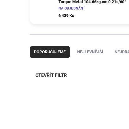
Torque Metal 104.66kg.cm 0.21s/60°
NA OBJEDNÁNÍ
6 439 Kč
Ř
a
DOPORUČUJEME
NEJLEVNĚJŠÍ
NEJDRA
z
e
n
í
OTEVŘÍT FILTR
p
r
V
o
ý
d
AXI332005
p
u
i
k
s
t
p
ů