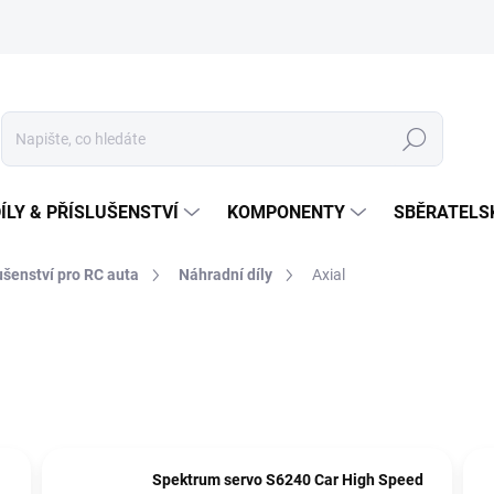
Hledat
ÍLY & PŘÍSLUŠENSTVÍ
KOMPONENTY
SBĚRATELS
lušenství pro RC auta
Náhradní díly
Axial
Spektrum servo S6240 Car High Speed