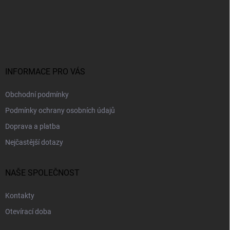
Z
á
p
a
t
í
INFORMACE PRO VÁS
Obchodní podmínky
Podmínky ochrany osobních údajů
Doprava a platba
Nejčastější dotazy
NAŠE SPOLEČNOST
Kontakty
Otevírací doba