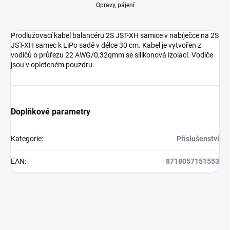
Opravy, pájení
Prodlužovací kabel balancéru 2S JST-XH samice v nabíječce na 2S
JST-XH samec k LiPo sadě v délce 30 cm. Kabel je vytvořen z
vodičů o průřezu 22 AWG/0,32qmm se silikonová izolací. Vodiče
jsou v opleteném pouzdru.
Doplňkové parametry
Kategorie
:
Příslušenství
EAN
:
8718057151553