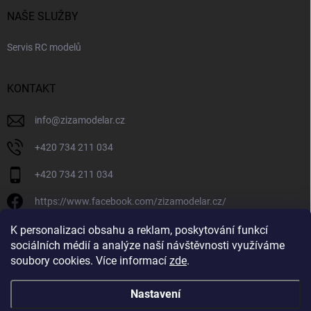
NAŠE SLUŽBY
Servis RC modelů
KONTAKT
info
@
zizamodelar.cz
+420 734 211 034
+420 734 211 034
https://www.facebook.com/zizamodelar.cz/
/zizamodelar.cz/
K personalizaci obsahu a reklam, poskytování funkcí
sociálních médií a analýze naší návštěvnosti využíváme
+420 734 211 034
soubory cookies. Více informací
zde
.
Nastavení