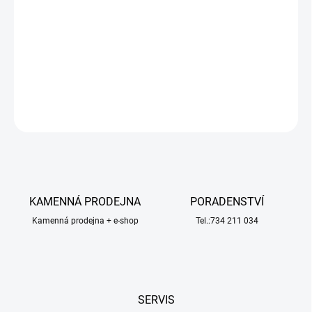
Prodlužovací kabel balancéru 2S JST-XH samice v nabíječce na 2S
JST-XH samec k LiPo sadě v délce 30 cm. Kabel je vytvořen z
vodičů o průřezu 22 AWG/0,32qmm se silikonová izolací. Vodiče
jsou v opleteném pouzdru.
DETAILNÍ INFORMACE
ZEPTAT SE
HLÍDAT
KAMENNÁ PRODEJNA
PORADENSTVÍ
Kamenná prodejna + e-shop
Tel.:734 211 034
SERVIS