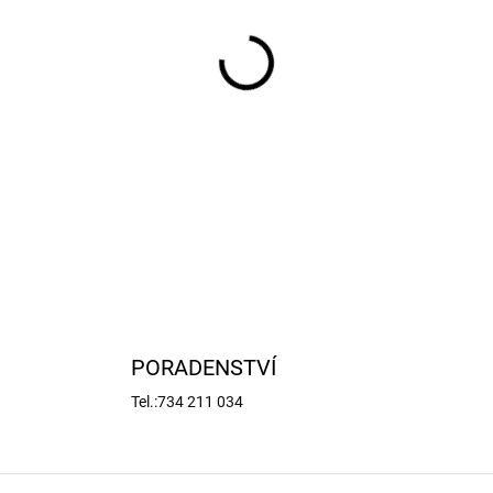
−
+
Prodlužovací kabel balancér
samec k LiPo sadě v délce 30
AWG/0,32qmm se silikonová i
DETAILNÍ INFORMACE
PORADENSTVÍ
Tel.:734 211 034