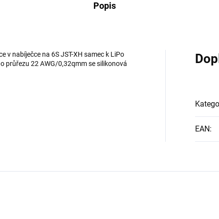
Popis
ce v nabíječce na 6S JST-XH samec k LiPo
Dop
čů o průřezu 22 AWG/0,32qmm se silikonová
Katego
EAN
: