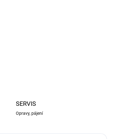
Přidat do košíku
u 6S JST-XH samice v nabíječce na 6S JST-XH
 cm. Kabel je vytvořen z vodičů o průřezu 22
zolací. Vodiče jsou v opleteném pouzdru.
ZEPTAT SE
HLÍDAT
SERVIS
Opravy, pájení