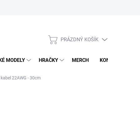
PRÁZDNÝ KOŠÍK
NÁKUPNÍ
KOŠÍK
KÉ MODELY
HRAČKY
MERCH
KONTAKTY
ik. kabel 22AWG - 30cm
026