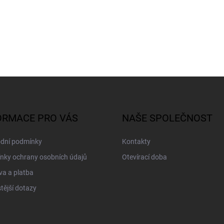
ORMACE PRO VÁS
NAŠE SPOLEČNOST
dní podmínky
Kontakty
nky ochrany osobních údajů
Otevírací doba
a a platba
tější dotazy