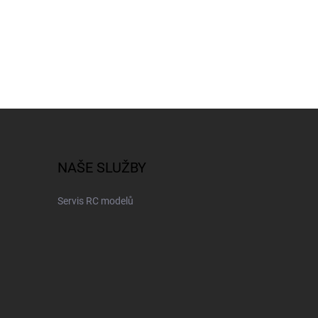
NAŠE SLUŽBY
Servis RC modelů