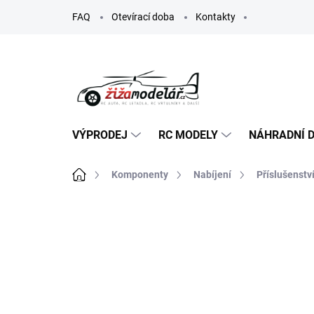
Přejít
FAQ
Otevírací doba
Kontakty
na
obsah
VÝPRODEJ
RC MODELY
NÁHRADNÍ D
Domů
Komponenty
Nabíjení
Příslušenstv
ZNAČKA:
TEAM CORALLY