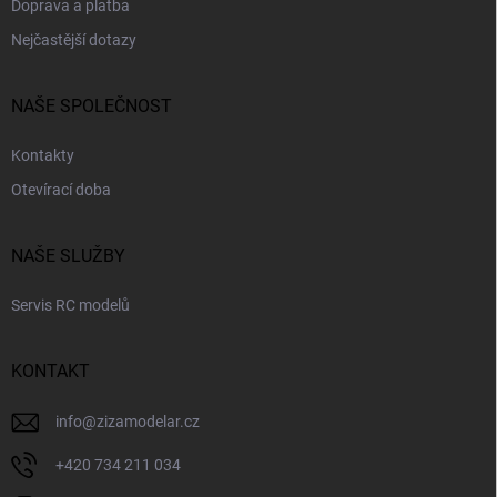
Doprava a platba
Nejčastější dotazy
NAŠE SPOLEČNOST
Kontakty
Otevírací doba
NAŠE SLUŽBY
Servis RC modelů
KONTAKT
info
@
zizamodelar.cz
+420 734 211 034