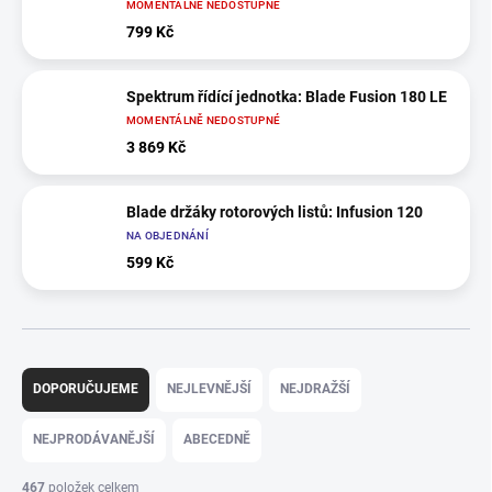
MOMENTÁLNĚ NEDOSTUPNÉ
799 Kč
Spektrum řídící jednotka: Blade Fusion 180 LE
MOMENTÁLNĚ NEDOSTUPNÉ
3 869 Kč
Blade držáky rotorových listů: Infusion 120
NA OBJEDNÁNÍ
599 Kč
Ř
a
DOPORUČUJEME
NEJLEVNĚJŠÍ
NEJDRAŽŠÍ
z
e
NEJPRODÁVANĚJŠÍ
ABECEDNĚ
n
í
467
položek celkem