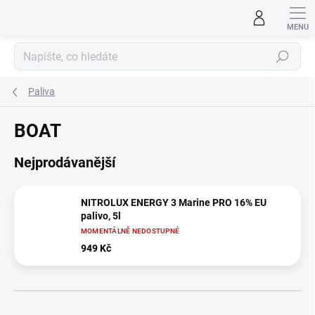
Přejít
na
obsah
Hledat
Paliva
BOAT
Nejprodávanější
NITROLUX ENERGY 3 Marine PRO 16% EU
palivo, 5l
MOMENTÁLNĚ NEDOSTUPNÉ
949 Kč
Ř