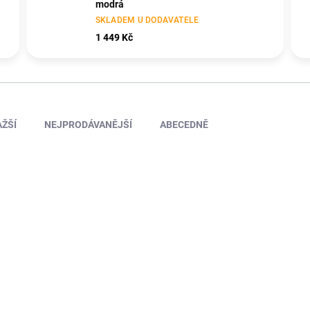
modrá
SKLADEM U DODAVATELE
1 449 Kč
ŽŠÍ
NEJPRODÁVANĚJŠÍ
ABECEDNĚ
BB18-12062