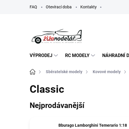
Přejít
FAQ
Otevírací doba
Kontakty
na
obsah
VÝPRODEJ
RC MODELY
NÁHRADNÍ D
Domů
Sběratelské modely
Kovové modely
Classic
Nejprodávanější
Bburago Lamborghini Temerario 1:18