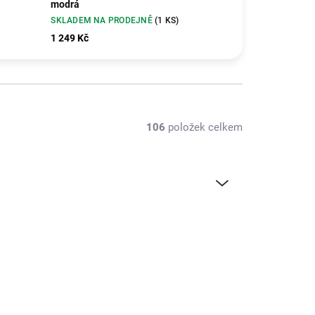
modrá
SKLADEM NA PRODEJNĚ
(1 KS)
1 249 Kč
106
položek celkem
TIP
BB18-11046R