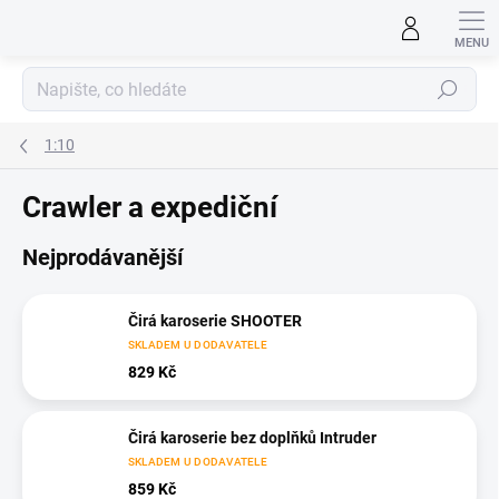
Přejít
na
obsah
Hledat
1:10
Crawler a expediční
Nejprodávanější
Čirá karoserie SHOOTER
SKLADEM U DODAVATELE
829 Kč
Čirá karoserie bez doplňků Intruder
SKLADEM U DODAVATELE
859 Kč