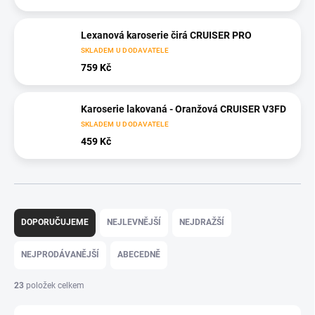
Lexanová karoserie čirá CRUISER PRO
SKLADEM U DODAVATELE
759 Kč
Karoserie lakovaná - Oranžová CRUISER V3FD
SKLADEM U DODAVATELE
459 Kč
Ř
a
DOPORUČUJEME
NEJLEVNĚJŠÍ
NEJDRAŽŠÍ
z
e
NEJPRODÁVANĚJŠÍ
ABECEDNĚ
n
í
23
položek celkem
p
r