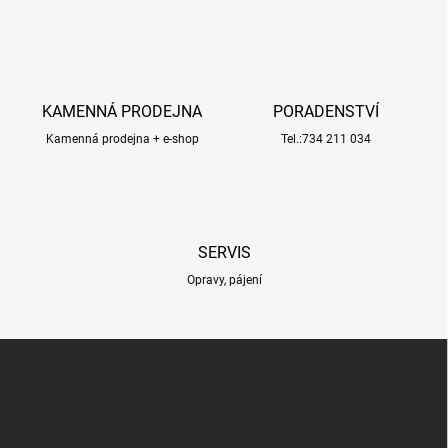
v
l
á
d
a
c
KAMENNÁ PRODEJNA
PORADENSTVÍ
í
Kamenná prodejna + e-shop
p
Tel.:734 211 034
r
v
k
y
v
SERVIS
ý
p
Opravy, pájení
i
s
u
Z
á
p
a
t