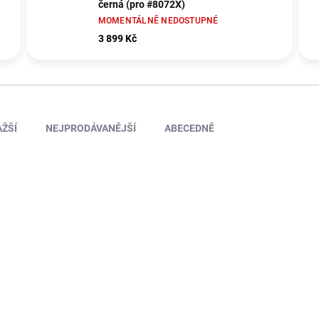
černá (pro #8072X)
MOMENTÁLNĚ NEDOSTUPNÉ
3 899 Kč
ŽŠÍ
NEJPRODÁVANĚJŠÍ
ABECEDNĚ
AXI230011