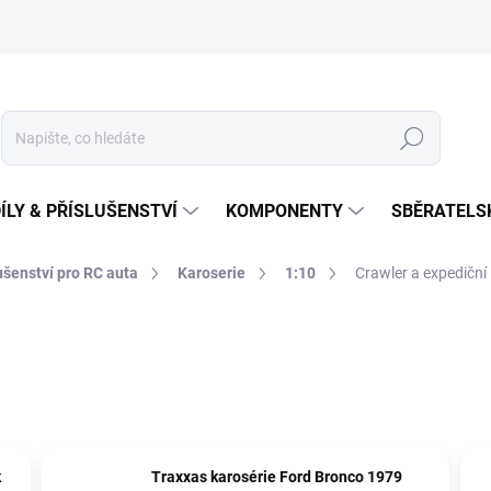
Hledat
ÍLY & PŘÍSLUŠENSTVÍ
KOMPONENTY
SBĚRATELS
lušenství pro RC auta
Karoserie
1:10
Crawler a expediční
k
Traxxas karosérie Ford Bronco 1979