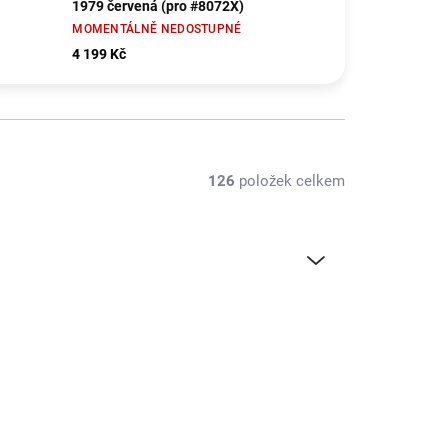
1979 červená (pro #8072X)
MOMENTÁLNĚ NEDOSTUPNÉ
4 199 Kč
126
položek celkem
AXI230046