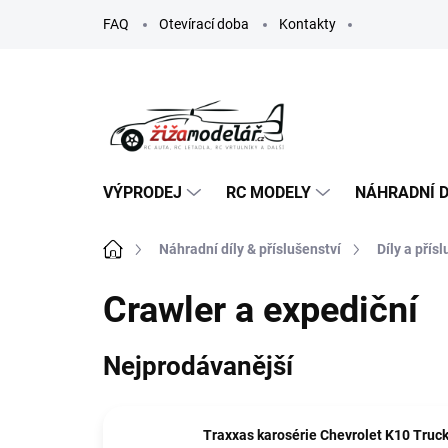
Přejít
FAQ
Otevírací doba
Kontakty
na
obsah
VÝPRODEJ
RC MODELY
NÁHRADNÍ D
Domů
Náhradní díly & příslušenství
Díly a přís
Crawler a expediční
Nejprodávanější
Traxxas karosérie Chevrolet K10 Truc