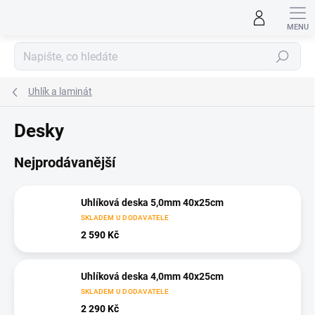
Přejít
na
obsah
Hledat
Uhlík a laminát
Desky
Nejprodávanější
Uhlíková deska 5,0mm 40x25cm
SKLADEM U DODAVATELE
2 590 Kč
Uhlíková deska 4,0mm 40x25cm
SKLADEM U DODAVATELE
2 290 Kč