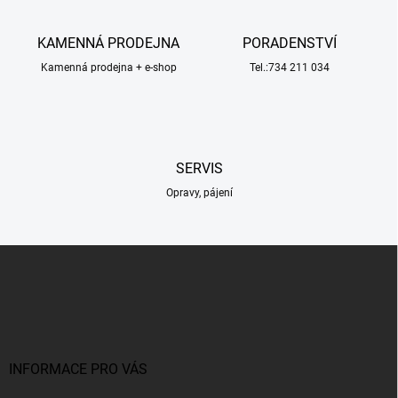
d
a
c
KAMENNÁ PRODEJNA
PORADENSTVÍ
í
Kamenná prodejna + e-shop
p
Tel.:734 211 034
r
v
k
y
v
SERVIS
ý
p
Opravy, pájení
i
s
u
Z
á
p
a
t
í
INFORMACE PRO VÁS