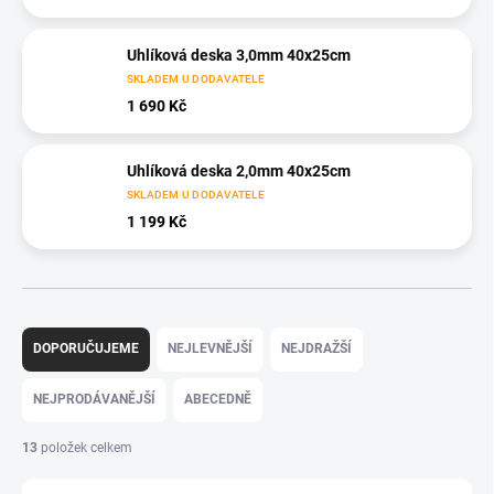
Uhlíková deska 3,0mm 40x25cm
SKLADEM U DODAVATELE
1 690 Kč
Uhlíková deska 2,0mm 40x25cm
SKLADEM U DODAVATELE
1 199 Kč
Ř
a
DOPORUČUJEME
NEJLEVNĚJŠÍ
NEJDRAŽŠÍ
z
e
NEJPRODÁVANĚJŠÍ
ABECEDNĚ
n
í
13
položek celkem
p
r