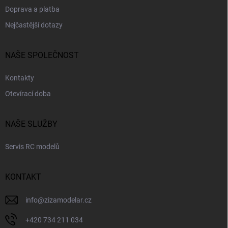
Doprava a platba
Nejčastější dotazy
NAŠE SPOLEČNOST
Kontakty
Otevírací doba
NAŠE SLUŽBY
Servis RC modelů
KONTAKT
info
@
zizamodelar.cz
+420 734 211 034