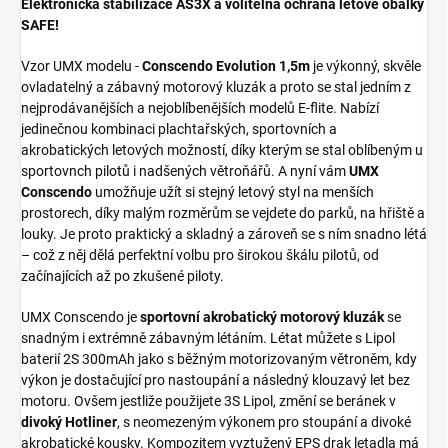
Elektronická stabilizace AS3X a volitelná ochrana letové obálky
SAFE!
Vzor UMX modelu -
Conscendo Evolution 1,5m
je výkonný, skvěle
ovladatelný a zábavný motorový kluzák a proto se stal jedním z
nejprodávanějších a nejoblíbenějších modelů E-flite. Nabízí
jedinečnou kombinaci plachtařských, sportovních a
akrobatických letových možností, díky kterým se stal oblíbeným u
sportovnch pilotů i nadšených větroňářů. A nyní vám
UMX
Conscendo
umožňuje užít si stejný letový styl na menších
prostorech, díky malým rozměrům se vejdete do parků, na hřiště a
louky. Je proto praktický a skladný a zároveň se s ním snadno létá
– což z něj dělá perfektní volbu pro širokou škálu pilotů, od
začínajících až po zkušené piloty.
UMX Conscendo je
sportovní akrobatický motorový kluzák
se
snadným i extrémně zábavným létáním. Létat můžete s Lipol
baterií 2S 300mAh jako s běžným motorizovaným větroněm, kdy
výkon je dostačující pro nastoupání a následný klouzavý let bez
motoru. Ovšem jestliže použijete 3S Lipol, změní se beránek v
divoký Hotliner
, s neomezeným výkonem pro stoupání a divoké
akrobatické kousky. Kompozitem vyztužený EPS drak letadla má