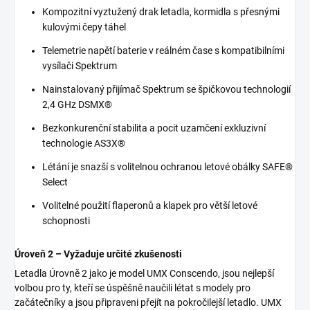
Kompozitní vyztužený drak letadla, kormidla s přesnými
kulovými čepy táhel
Telemetrie napětí baterie v reálném čase s kompatibilními
vysílači Spektrum
Nainstalovaný přijímač Spektrum se špičkovou technologií
2,4 GHz DSMX®
Bezkonkurenční stabilita a pocit uzamčení exkluzivní
technologie AS3X®
Létání je snazší s volitelnou ochranou letové obálky SAFE®
Select
Volitelné použití flaperonů a klapek pro větší letové
schopnosti
Úroveň 2 – Vyžaduje určité zkušenosti
Letadla Úrovně 2 jako je model UMX Conscendo, jsou nejlepší
volbou pro ty, kteří se úspěšně naučili létat s modely pro
začátečníky a jsou připraveni přejít na pokročilejší letadlo. UMX