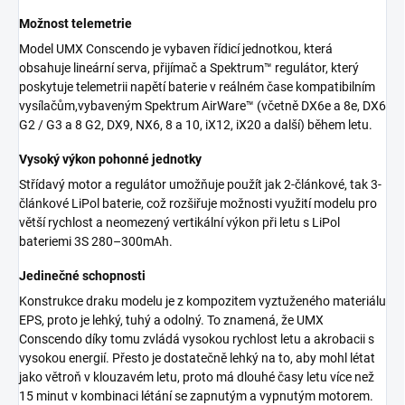
Možnost telemetrie
Model UMX Conscendo je vybaven řídicí jednotkou, která
obsahuje lineární serva, přijímač a Spektrum™ regulátor, který
poskytuje telemetrii napětí baterie v reálném čase kompatibilním
vysílačům,vybaveným Spektrum AirWare™ (včetně DX6e a 8e, DX6
G2 / G3 a 8 G2, DX9, NX6, 8 a 10, iX12, iX20 a další) během letu.
Vysoký výkon pohonné jednotky
Střídavý motor a regulátor umožňuje použít jak 2-článkové, tak 3-
článkové LiPol baterie, což rozšiřuje možnosti využití modelu pro
větší rychlost a neomezený vertikální výkon při letu s LiPol
bateriemi 3S 280–300mAh.
Jedinečné schopnosti
Konstrukce draku modelu je z kompozitem vyztuženého materiálu
EPS, proto je lehký, tuhý a odolný. To znamená, že UMX
Conscendo díky tomu zvládá vysokou rychlost letu a akrobacii s
vysokou energií. Přesto je dostatečně lehký na to, aby mohl létat
jako větroň v klouzavém letu, proto má dlouhé časy letu více než
15 minut v kombinaci létání se zapnutým a vypnutým motorem.