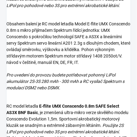
LiPol pro pohodové nebo 3S pro extrémní akrobatické létání.
Obsahem balení je RC model letadla Model E-flite UMX Conscendo
0.8m s mikro přijímačem Spektrum řídící jednotka: UMX
Conscendo s pokročilou technologií SAFE a AS3X a lineárními
servy Spektrum servo lineární A201 2.3g s dlouhým chodem, které
ovládají směrovku, výškovku a křidélka. Pohon výkonným
střídavým motorem Spektrum motor střídavý 1408 2050ot/V.
návod v češtině, manuál EN, DE, FR, IT.
Pro uvedení do provozu budete potřebovat pohonný LiPol
akumulátor 2S-3S 280 mAh - 300 mAh a RC vysílač Spektrum s
modulací DSM2 nebo DSMX.
RC model letadla
E-flite UMX Conscendo 0.8m SAFE Select
AS3X BNF Basic
, je zmenšená ultra-mikro verze skvělého modelu
Conscendo Evolution 1,5m. Sportovní akrobatický motorový
kluzák se snadným a extrémně zábavným létáním.
Použijte 2S
LiPol pro pohodové nebo 3S pro extrémní akrobatické létání.