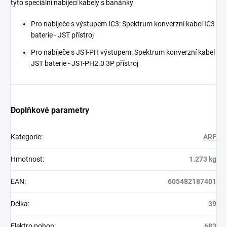
tyto speciální nabíjecí kabely s banánky
Pro nabíječe s výstupem IC3: Spektrum konverzní kabel IC3
baterie - JST přístroj
Pro nabíječe s JST-PH výstupem: Spektrum konverzní kabel
JST baterie - JST-PH2.0 3P přístroj
Doplňkové parametry
Kategorie
:
ARF
Hmotnost
:
1.273 kg
EAN
:
605482187401
Délka
:
39
Elektro pohon
:
683