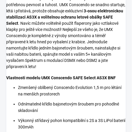
potřebnou pevnost a tuhost. UMX Conscendo se snadno startuje,
létá i přistává, protože obsahuje exkluzivní
3-osou elektronickou
stabilizaci AS3X a volitelnou ochranu letové obálky SAFE
Select
. Navíc můžete volitelně použít flaperony jako vztlakové
klapky pro ještě více možností! Nejlepší ze všeho je, že UMX
Conscendo je kompletně z výroby smontováno a téměř
připravené k letu hned po vybalení z krabice. Jednoduše
namontujte křídlo jedním bajonetovým šroubem, nainstalujte si
vaši nabitou baterii, spárujte model s vaším 5+ kanálovým
vysílačem Spektrum s modulací DSMX nebo DSM2 a jste
připraveni k letu!
Vlastnosti modelu UMX Conscendo SAFE Select AS3X BNF
Zmenšený oblíbený Conscendo Evolution 1,5 m pro létání
na menších prostorech
Odnímatelné křídlo bajonetovým šroubem pro pohodlné
skladování
Výkonný střídavý pohon kompatibilní s 2S a 3S LiPol baterií
300mAh