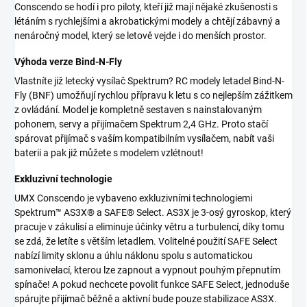
Conscendo se hodí i pro piloty, kteří již mají nějaké zkušenosti s
létáním s rychlejšími a akrobatickými modely a chtějí zábavný a
nenáročný model, který se letově vejde i do menších prostor.
Výhoda verze Bind-N-Fly
Vlastníte již letecký vysílač Spektrum? RC modely letadel Bind-N-
Fly (BNF) umožňují rychlou přípravu k letu s co nejlepším zážitkem
z ovládání. Model je kompletně sestaven s nainstalovaným
pohonem, servy a přijímačem Spektrum 2,4 GHz. Proto stačí
spárovat přijímač s vaším kompatibilním vysílačem, nabít vaši
baterii a pak již můžete s modelem vzlétnout!
Exkluzivní technologie
UMX Conscendo je vybaveno exkluzivními technologiemi
Spektrum™ AS3X® a SAFE® Select. AS3X je 3-osý gyroskop, který
pracuje v zákulisí a eliminuje účinky větru a turbulencí, díky tomu
se zdá, že letíte s větším letadlem. Volitelné použití SAFE Select
nabízí limity sklonu a úhlu náklonu spolu s automatickou
samonivelací, kterou lze zapnout a vypnout pouhým přepnutím
spínače! A pokud nechcete povolit funkce SAFE Select, jednoduše
spárujte přijímač běžně a aktivní bude pouze stabilizace AS3X.