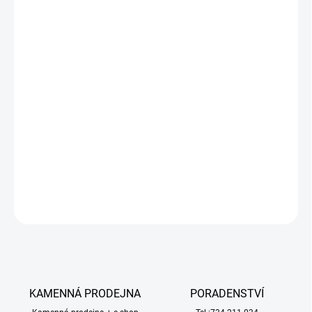
DORUČIT DO:
12.8.2026
−
+
Přidat do košíku
RC model letadla
E-flite UMX Conscendo 0.8m SAFE Select AS3X
BNF Basic
, je zmenšená ultra-mikro verze skvělého modelu
Conscendo Evolution 1,5m. Sportovní akrobatický motorový
kluzák se snadným a extrémně zábavným létáním.
Použijte 2S
LiPol pro pohodové nebo 3S pro extrémní akrobatické létání.
DETAILNÍ INFORMACE
ZEPTAT SE
HLÍDAT
KAMENNÁ PRODEJNA
PORADENSTVÍ