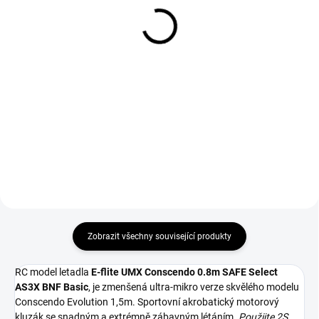
0.8m
0.8m
629 Kč
789 Kč
Do košíku
Do košíku
Náhradní díl pro RC model
Náhradní díl pro RC model
letadla E-flite Conscendo 0.80m
letadla E-flite Conscendo 0.80m
SAFE Select BNF Basic: křídlo.
SAFE Select BNF Basic: trup.
Zobrazit všechny související produkty
RC model letadla
E-flite UMX Conscendo 0.8m SAFE Select
AS3X BNF Basic
, je zmenšená ultra-mikro verze skvělého modelu
Conscendo Evolution 1,5m. Sportovní akrobatický motorový
kluzák se snadným a extrémně zábavným létáním.
Použijte 2S