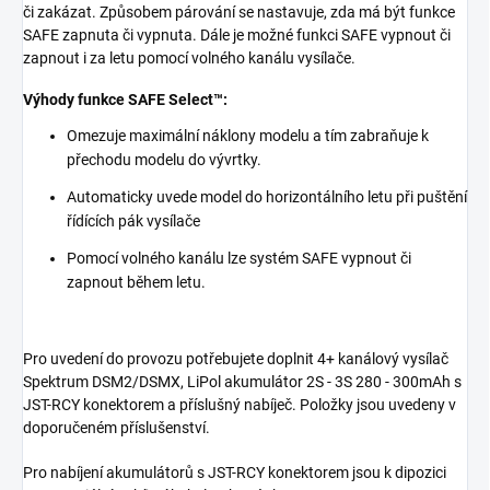
či zakázat. Způsobem párování se nastavuje, zda má být funkce
SAFE zapnuta či vypnuta. Dále je možné funkci SAFE vypnout či
zapnout i za letu pomocí volného kanálu vysílače.
Výhody funkce SAFE Select™:
Omezuje maximální náklony modelu a tím zabraňuje k
přechodu modelu do vývrtky.
Automaticky uvede model do horizontálního letu při puštění
řídících pák vysílače
Pomocí volného kanálu lze systém SAFE vypnout či
zapnout během letu.
Pro uvedení do provozu potřebujete doplnit 4+ kanálový vysílač
Spektrum DSM2/DSMX, LiPol akumulátor 2S - 3S 280 - 300mAh s
JST-RCY konektorem a příslušný nabíječ. Položky jsou uvedeny v
doporučeném příslušenství.
Pro nabíjení akumulátorů s JST-RCY konektorem jsou k dipozici