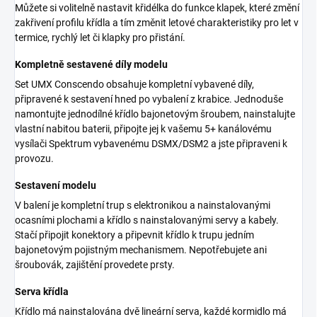
Můžete si volitelně nastavit křidélka do funkce klapek, které změní
zakřivení profilu křídla a tím změnit letové charakteristiky pro let v
termice, rychlý let či klapky pro přistání.
Kompletně sestavené díly modelu
Set UMX Conscendo obsahuje kompletní vybavené díly,
připravené k sestavení hned po vybalení z krabice. Jednoduše
namontujte jednodílné křídlo bajonetovým šroubem, nainstalujte
vlastní nabitou baterii, připojte jej k vašemu 5+ kanálovému
vysílači Spektrum vybavenému DSMX/DSM2 a jste připraveni k
provozu.
Sestavení modelu
V balení je kompletní trup s elektronikou a nainstalovanými
ocasními plochami a křídlo s nainstalovanými servy a kabely.
Stačí připojit konektory a připevnit křídlo k trupu jedním
bajonetovým pojistným mechanismem. Nepotřebujete ani
šroubovák, zajištění provedete prsty.
Serva křídla
Křídlo má nainstalována dvě lineární serva, každé kormidlo má