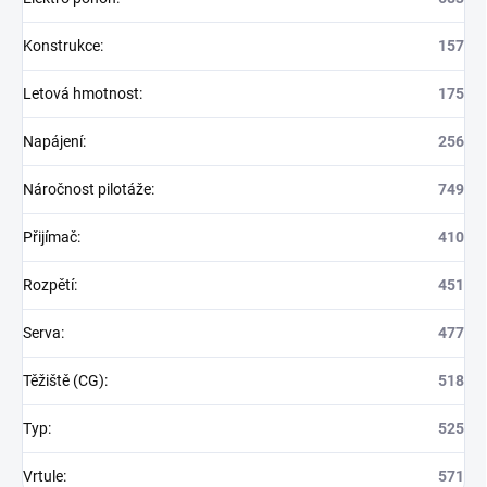
Konstrukce
:
157
Letová hmotnost
:
175
Napájení
:
256
Náročnost pilotáže
:
749
Přijímač
:
410
Rozpětí
:
451
Serva
:
477
Těžiště (CG)
:
518
Typ
:
525
Vrtule
:
571