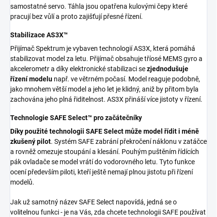
samostatné servo. Táhla jsou opatřena kulovými čepy které
pracují bez vůlí a proto zajišťují přesné řízení.
Stabilizace AS3X™
Přijímač Spektrum je vybaven technologií AS3X, která pomáhá
stabilizovat model za letu. Přijímač obsahuje tříosé MEMS gyro a
akcelerometr a díky elektronické stabilizaci se
zjednodušuje
řízení modelu
např. ve větrném počasí. Model reaguje podobně,
jako mnohem větší model a jeho let je klidný, aniž by přitom byla
zachována jeho plná řiditelnost. AS3X přináší více jistoty v řízení.
Technologie SAFE Select™ pro začátečníky
Díky použité technologii SAFE Select může model řídit i méně
zkušený pilot
. Systém SAFE zabrání překročení náklonu v zatáčce
a rovněž omezuje stoupání a klesání. Pouhým puštěním řídících
pák ovladače se model vrátí do vodorovného letu. Tyto funkce
ocení především piloti, kteří ještě nemají plnou jistotu při řízení
modelů.
Jak už samotný název SAFE Select napovídá, jedná se o
volitelnou funkci - je na Vás, zda chcete technologii SAFE používat