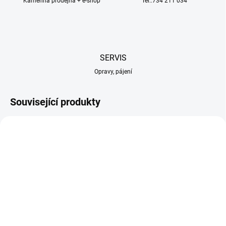
Kamenná prodejna + e-shop
Tel.:734 211 034
SERVIS
Opravy, pájení
Související produkty
NA OBJEDNÁNÍ
NA OBJEDNÁNÍ
E-flite křídlo: Conscendo
E-flite trup: Conscendo