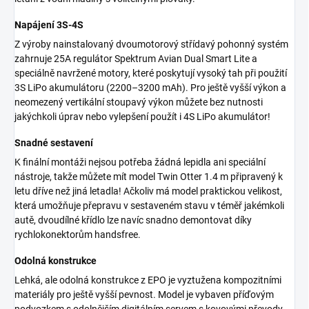
Napájení 3S-4S
Z výroby nainstalovaný dvoumotorový střídavý pohonný systém
zahrnuje 25A regulátor Spektrum Avian Dual Smart Lite a
speciálně navržené motory, které poskytují vysoký tah při použití
3S LiPo akumulátoru (2200–3200 mAh). Pro ještě vyšší výkon a
neomezený vertikální stoupavý výkon můžete bez nutnosti
jakýchkoli úprav nebo vylepšení použít i 4S LiPo akumulátor!
Snadné sestavení
K finální montáži nejsou potřeba žádná lepidla ani speciální
nástroje, takže můžete mít model Twin Otter 1.4 m připravený k
letu dříve než jiná letadla! Ačkoliv má model praktickou velikost,
která umožňuje přepravu v sestaveném stavu v téměř jakémkoli
autě, dvoudílné křídlo lze navíc snadno demontovat díky
rychlokonektorům handsfree.
Odolná konstrukce
Lehká, ale odolná konstrukce z EPO je vyztužena kompozitními
materiály pro ještě vyšší pevnost. Model je vybaven příďovým
podvozkem s odolnějším digitálním servem s kovovými převody.