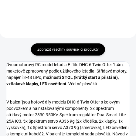
Zobrazit všechny související produkty
Dvoumotorový RC model letadla E-flite DHC-6 Twin Otter 1.4m,
maketově zpracovaný podle užitkového letadla. Střídavé motory,
napájení 3-4S LiPo,
možnosti STOL (krátký start a přistání),
vztlakové klapky, LED osvětlení.
Včetně plováků.
V balení jsou hotové díly modelu DHC-6 Twin Otter s kolovým
podvozkem a nainstalovanými komponenty: 2x Spektrum
střídavý motor 2830-950Kv, Spektrum regulátor Dual Smart Lite
25A IC3, 5x Spektrum servo A336 9g (2x křidélka, 2x klapky, 1x
výškovka), 1x Spektrum servo A370 9g (směrovka), LED osvětlení
a kompletní kabeláž. V balení je kompletní sada plováků. Návod v