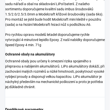
sadu nářadí a obal na skladování LiPol baterií. Z našeho
sortimentu doporučujeme kvalitní sadu imbus šroubováků
1.5/2.0/2.5/3.0mm a Modelcraft křížové šroubováky (sada 6ks).
Pro montáž se jistě bude hodit Modelcraft mini kleště v pouzdru
(sada) a na řezání Modelcraft řezací nůž s podložkou A6.
Pro rychlou opravu modelů letadel doporučujeme rychle
vytvrzující 4-minutové lepidlo Epoxy. Z naší nabídky doporučujeme
Speed Epoxy 4 min. 71g
Ochranné obaly na akumulátory
Ochranné obaly jsou určeny k omezení rizika spojeného s
přepravou a nabíjením akumulátorů. LiPo akumulátory dokáží, při
zachování malých rozměrů a nízké hmotnosti, poskytnout vysoké
vybíjecí proudy a disponují velkou kapacitou. LiPo akumulátor je
náchylný především na mechanické poškození a proto je potřeba
jej důkladně chránit.
Doplňkové parametry