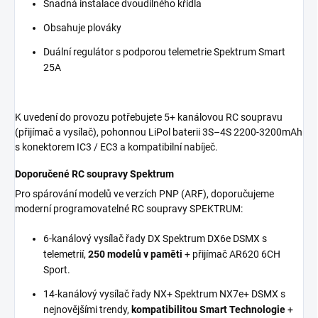
Snadná instalace dvoudílného křídla
Obsahuje plováky
Duální regulátor s podporou telemetrie Spektrum Smart
25A
K uvedení do provozu potřebujete 5+ kanálovou RC soupravu
(přijímač a vysílač), pohonnou LiPol baterii 3S–4S 2200-3200mAh
s konektorem IC3 / EC3 a kompatibilní nabíječ.
Doporučené RC soupravy Spektrum
Pro spárování modelů ve verzích PNP (ARF), doporučujeme
moderní programovatelné RC soupravy SPEKTRUM:
6-kanálový vysílač řady DX Spektrum DX6e DSMX s
telemetrií,
250 modelů v paměti
+ přijímač AR620 6CH
Sport.
14-kanálový vysílač řady NX+ Spektrum NX7e+ DSMX s
nejnovějšími trendy,
kompatibilitou Smart Technologie
+