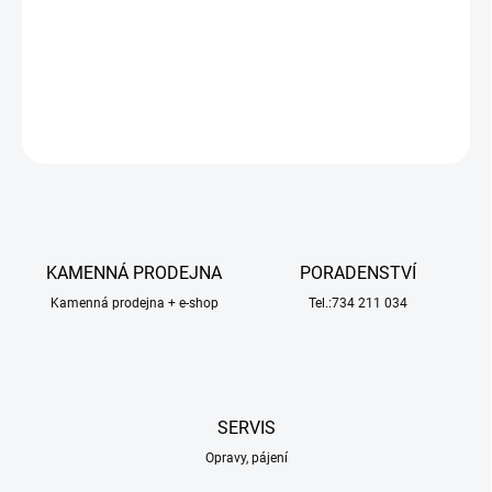
napájení 3-4S LiPo,
možnosti STOL (krátký start a přistání),
vztlakové klapky, LED osvětlení.
Včetně plováků.
DETAILNÍ INFORMACE
ZEPTAT SE
HLÍDAT
KAMENNÁ PRODEJNA
PORADENSTVÍ
Kamenná prodejna + e-shop
Tel.:734 211 034
SERVIS
Opravy, pájení