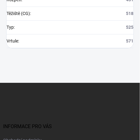
Těžiště (CG)
:
518
Typ
:
525
Vrtule
:
571
Z
á
p
a
t
í
INFORMACE PRO VÁS