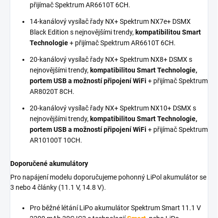
přijímač Spektrum AR6610T 6CH.
14-kanálový vysílač řady NX+ Spektrum NX7e+ DSMX
Black Edition s nejnovějšími trendy,
kompatibilitou Smart
Technologie
+ přijímač Spektrum AR6610T 6CH.
20-kanálový vysílač řady NX+ Spektrum NX8+ DSMX s
nejnovějšími trendy,
kompatibilitou Smart Technologie,
portem USB a možností připojení WiFi
+ přijímač Spektrum
AR8020T 8CH.
20-kanálový vysílač řady NX+ Spektrum NX10+ DSMX s
nejnovějšími trendy,
kompatibilitou Smart Technologie,
portem USB a možností připojení WiFi
+ přijímač Spektrum
AR10100T 10CH.
Doporučené akumulátory
Pro napájení modelu doporučujeme pohonný LiPol akumulátor se
3 nebo 4 články (11.1 V, 14.8 V).
Pro běžné létání LiPo akumulátor Spektrum Smart 11.1 V