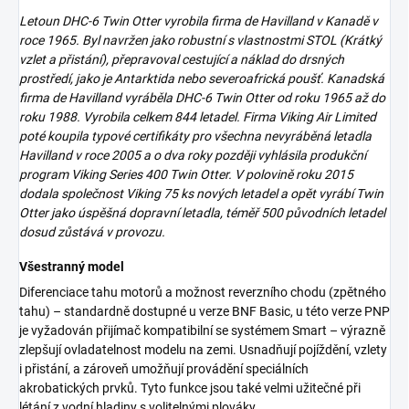
Letoun DHC-6 Twin Otter vyrobila firma de Havilland v Kanadě v
roce 1965. Byl navržen jako robustní s vlastnostmi STOL (Krátký
vzlet a přistání), přepravoval cestující a náklad do drsných
prostředí, jako je Antarktida nebo severoafrická poušť. Kanadská
firma de Havilland vyráběla DHC-6 Twin Otter od roku 1965 až do
roku 1988. Vyrobila celkem 844 letadel. Firma Viking Air Limited
poté koupila typové certifikáty pro všechna nevyráběná letadla
Havilland v roce 2005 a o dva roky později vyhlásila produkční
program Viking Series 400 Twin Otter. V polovině roku 2015
dodala společnost Viking 75 ks nových letadel a opět vyrábí Twin
Otter jako úspěšná dopravní letadla, téměř 500 původních letadel
dosud zůstává v provozu.
Všestranný model
Diferenciace tahu motorů a možnost reverzního chodu (zpětného
tahu) – standardně dostupné u verze BNF Basic, u této verze PNP
je vyžadován přijímač kompatibilní se systémem Smart – výrazně
zlepšují ovladatelnost modelu na zemi. Usnadňují pojíždění, vzlety
i přistání, a zároveň umožňují provádění speciálních
akrobatických prvků. Tyto funkce jsou také velmi užitečné při
létání z vodní hladiny s volitelnými plováky.