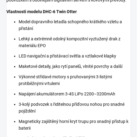
Vlastnosti modelu DHC-6 Twin Otter
Model dopravního letadla schopného krátkého vzletu a
přistání
Lehký a extrémně odolný kompozitní vyztužený drak z
materiálu EPO
LED navigační a přistávací světla a vztlakové klapky
Maketové detaily, jako rytí panelů, vlnité povrchy a další
Výkonné střídavé motory s pruhovanými 3-listými
protiběžnými vrtulemi
Napájení akumulátorem 3-4S LiPo 2200–3200mAh
3-kolý podvozek s řiditelnou příďovou nohou pro snadné
pojíždění
Magneticky zajištěný horní kryt trupu pro snadný přístup k
baterii