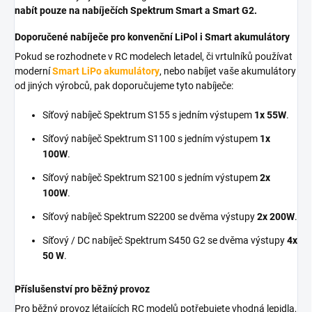
nabít pouze na nabíječích Spektrum Smart a Smart G2.
Doporučené nabíječe pro konvenční LiPol i Smart akumulátory
Pokud se rozhodnete v RC modelech letadel, či vrtulníků používat
moderní
Smart LiPo akumulátory
, nebo nabíjet vaše akumulátory
od jiných výrobců, pak doporučujeme tyto nabíječe:
Síťový nabíječ Spektrum S155 s jedním výstupem
1x 55W
.
Síťový nabíječ Spektrum S1100 s jedním výstupem
1x
100W
.
Síťový nabíječ Spektrum S2100 s jedním výstupem
2x
100W
.
Síťový nabíječ Spektrum S2200 se dvěma výstupy
2x 200W
.
Síťový / DC nabíječ Spektrum S450 G2 se dvěma výstupy
4x
50 W
.
Příslušenství pro běžný provoz
Pro běžný provoz létajících RC modelů potřebujete vhodná lepidla,