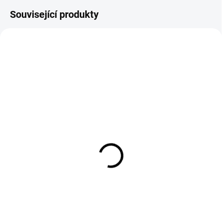
Související produkty
MOMENTÁLNĚ NEDOSTUPNÉ
NA OBJEDNÁNÍ
E-flite plováky: Timber
E-flite křídlo: DHC-6 Twin
1.5m
Otter 1.4m
1 129 Kč
2 219 Kč
Detail
Do košíku
Plováky pro RC model letadla
Náhradní díl pro RC model
Timber.
letadla E-flite DHC-6 Twin Otter
1.4m: křídlo.