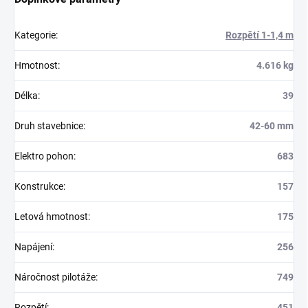
Kategorie
:
Rozpětí 1-1,4 m
Hmotnost
:
4.616 kg
Délka
:
39
Druh stavebnice
:
42-60 mm
Elektro pohon
:
683
Konstrukce
:
157
Letová hmotnost
:
175
Napájení
:
256
Náročnost pilotáže
:
749
Rozpětí
:
451