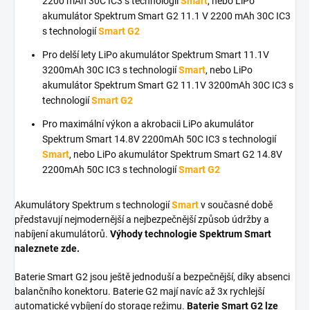
2200 mAh 30C IC3 s technologií
Smart
, nebo LiPo
akumulátor Spektrum Smart G2 11.1 V 2200 mAh 30C IC3
s technologií
Smart G2
Pro delší lety LiPo akumulátor Spektrum Smart 11.1V
3200mAh 30C IC3 s technologií
Smart
, nebo LiPo
akumulátor Spektrum Smart G2 11.1V 3200mAh 30C IC3 s
technologií
Smart G2
Pro maximální výkon a akrobacii LiPo akumulátor
Spektrum Smart 14.8V 2200mAh 50C IC3 s technologií
Smart
, nebo LiPo akumulátor Spektrum Smart G2 14.8V
2200mAh 50C IC3 s technologií
Smart G2
Akumulátory Spektrum s technologií
Smart
v současné době
představují nejmodernější a nejbezpečnější způsob údržby a
nabíjení akumulátorů.
Výhody technologie Spektrum Smart
naleznete zde.
Baterie Smart G2 jsou ještě jednoduší a bezpečnější, díky absenci
balančního konektoru. Baterie G2 mají navíc až 3x rychlejší
automatické vybíjení do storage režimu.
Baterie Smart G2 lze