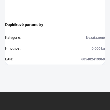
Doplňkové parametry
Kategorie
:
Nezařazené
Hmotnost
:
0.006 kg
EAN
:
605482419960
Z
á
p