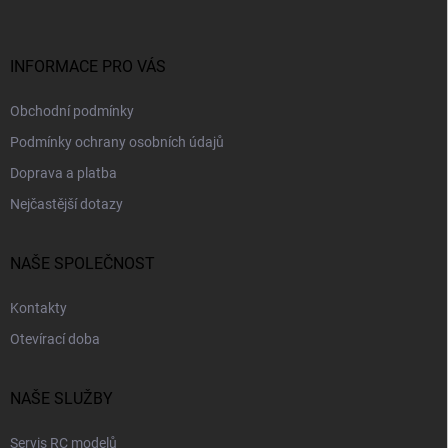
a
t
í
INFORMACE PRO VÁS
Obchodní podmínky
Podmínky ochrany osobních údajů
Doprava a platba
Nejčastější dotazy
NAŠE SPOLEČNOST
Kontakty
Otevírací doba
NAŠE SLUŽBY
Servis RC modelů