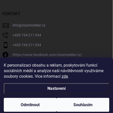
KONTAKT
info
@
zizamodelar.cz
+420 734 211 034
+420 734 211 034
https://www.facebook.com/zizamodelar.cz/
/zizamodelar.cz/
K personalizaci obsahu a reklam, poskytování funkcí
sociálních médií a analýze naší návštěvnosti využíváme
+420 734 211 034
soubory cookies. Více informací
zde
.
Nastavení
Copyright 2026
Žiža Modelář
. Všechna práva vyhrazena.
Upravit nastavení
cookies
Odmítnout
Souhlasím
Vytvořil Shoptet