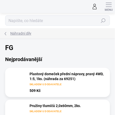
Přejít
na
obsah
Hledat
Náhradní díly
FG
Nejprodávanější
Plastový domeček přední nápravy, pravý 4WD,
1:5, 1ks. (náhrada za 69251)
SKLADEM U DODAVATELE
509 Kč
Pružiny tlumičů 2,0x60mm, 2ks.
SKLADEM U DODAVATELE