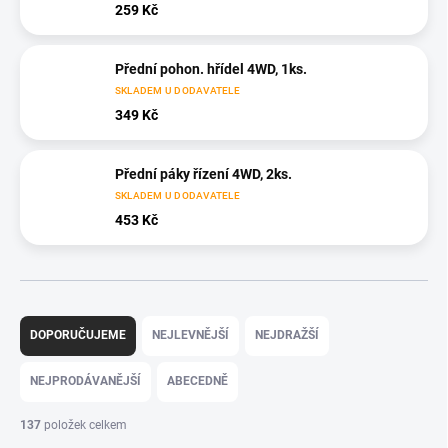
259 Kč
Přední pohon. hřídel 4WD, 1ks.
SKLADEM U DODAVATELE
349 Kč
Přední páky řízení 4WD, 2ks.
SKLADEM U DODAVATELE
453 Kč
Ř
a
DOPORUČUJEME
NEJLEVNĚJŠÍ
NEJDRAŽŠÍ
z
e
NEJPRODÁVANĚJŠÍ
ABECEDNĚ
n
í
137
položek celkem
p