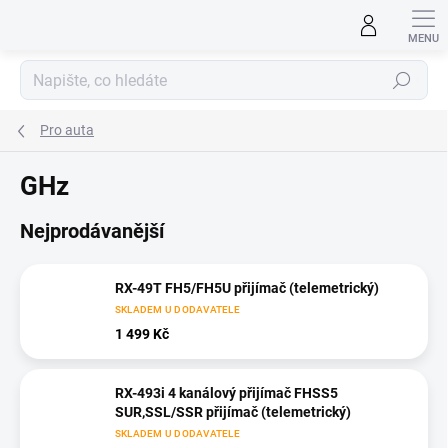
Přejít
na
obsah
Hledat
Pro auta
GHz
Nejprodávanější
RX-49T FH5/FH5U přijímač (telemetrický)
SKLADEM U DODAVATELE
1 499 Kč
RX-493i 4 kanálový přijímač FHSS5
SUR,SSL/SSR přijímač (telemetrický)
SKLADEM U DODAVATELE