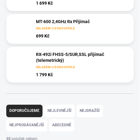
1 699 Kč
MT-600 2,4GHz Rx Přijímač
SKLADEM U DODAVATELE
699 Kč
RX-492i FHSS-5/SUR,SSL přijímač
(telemetrický)
SKLADEM U DODAVATELE
1 799 Kč
Ř
a
DOPORUČUJEME
NEJLEVNĚJŠÍ
NEJDRAŽŠÍ
z
e
NEJPRODÁVANĚJŠÍ
ABECEDNĚ
n
í
35
položek celkem