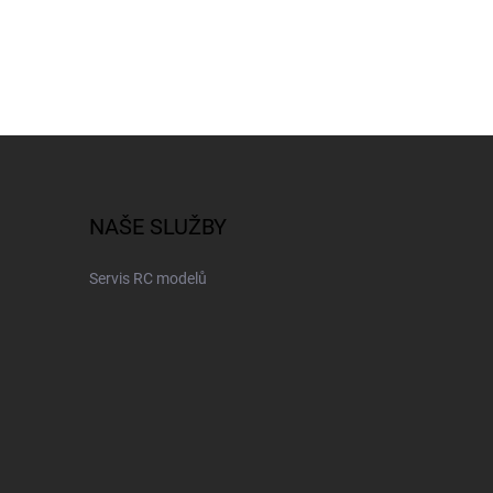
NAŠE SLUŽBY
Servis RC modelů