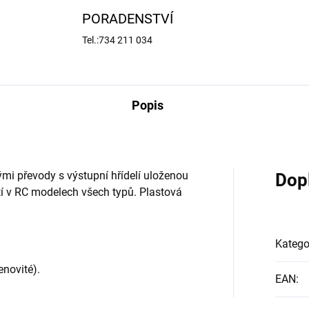
PORADENSTVÍ
Tel.:734 211 034
Popis
ými převody s výstupní hřídelí uloženou
Dop
tí v RC modelech všech typů. Plastová
Katego
enovité).
EAN
: