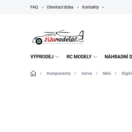
Přejít
FAQ
Otevírací doba
Kontakty
na
obsah
VÝPRODEJ
RC MODELY
NÁHRADNÍ D
Domů
Komponenty
Serva
Mini
Digit
ZNAČKA:
KAVAN
TIP