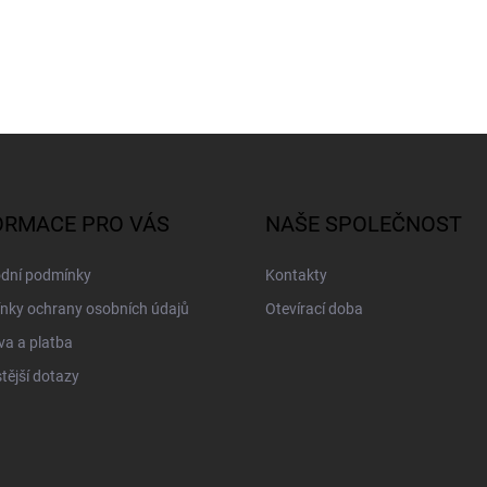
ORMACE PRO VÁS
NAŠE SPOLEČNOST
dní podmínky
Kontakty
nky ochrany osobních údajů
Otevírací doba
a a platba
tější dotazy