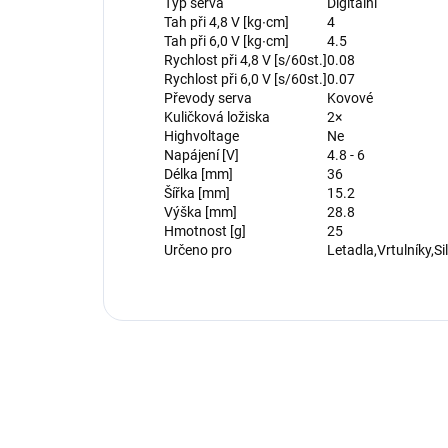
Typ serva
Digitální
Tah při 4,8 V [kg∙cm]
4
Tah při 6,0 V [kg∙cm]
4.5
Rychlost při 4,8 V [s/60st.]
0.08
Rychlost při 6,0 V [s/60st.]
0.07
Převody serva
Kovové
Kuličková ložiska
2×
Highvoltage
Ne
Napájení [V]
4.8 - 6
Délka [mm]
36
Šířka [mm]
15.2
Výška [mm]
28.8
Hmotnost [g]
25
Určeno pro
Letadla,Vrtulníky,Si