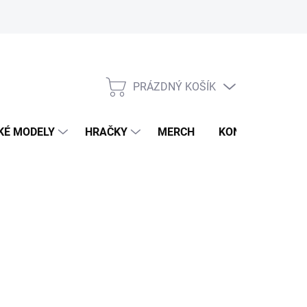
PRÁZDNÝ KOŠÍK
NÁKUPNÍ
KOŠÍK
KÉ MODELY
HRAČKY
MERCH
KONTAKTY
4 KS)