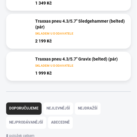
1 349 Kč
Traxxas pneu 4.3/5.7" Sledgehammer (belted)
(pár)
SKLADEM U DODAVATELE
2 199 Kč
Traxxas pneu 4.3/5.7" Gravix (belted) (pár)
SKLADEM U DODAVATELE
1 999 Kč
Ř
a
DOPORUČUJEME
NEJLEVNĚJŠÍ
NEJDRAŽŠÍ
z
e
NEJPRODÁVANĚJŠÍ
ABECEDNĚ
n
í
8
položek celkem