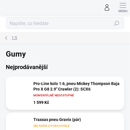
Přejít
na
obsah
Hledat
1:5
Gumy
Nejprodávanější
Pro-Line kolo 1:6, pneu Mickey Thompson Baja
Pro X G8 2.9" Crawler (2): SCX6
MOMENTÁLNĚ NEDOSTUPNÉ
1 599 Kč
Traxxas pneu Gravix (pár)
SKLADEM U DODAVATELE