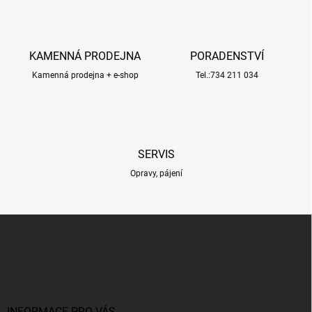
á
d
a
c
KAMENNÁ PRODEJNA
PORADENSTVÍ
í
Kamenná prodejna + e-shop
p
Tel.:734 211 034
r
v
k
y
v
SERVIS
ý
p
Opravy, pájení
i
s
u
Z
á
p
a
t
í
INFORMACE PRO VÁS