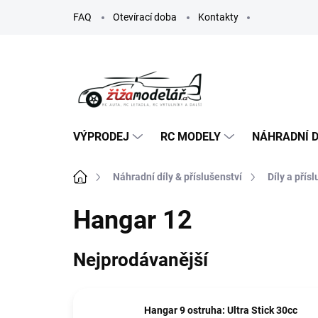
Přejít
FAQ
Otevírací doba
Kontakty
na
obsah
VÝPRODEJ
RC MODELY
NÁHRADNÍ D
Domů
Náhradní díly & příslušenství
Díly a přís
Hangar 12
Nejprodávanější
Hangar 9 ostruha: Ultra Stick 30cc