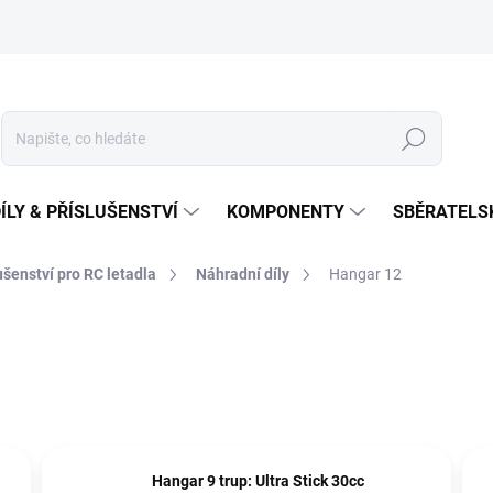
Hledat
ÍLY & PŘÍSLUŠENSTVÍ
KOMPONENTY
SBĚRATELS
lušenství pro RC letadla
Náhradní díly
Hangar 12
Hangar 9 trup: Ultra Stick 30cc