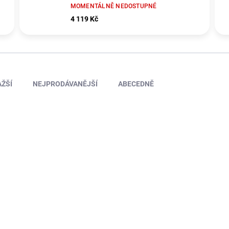
MOMENTÁLNĚ NEDOSTUPNÉ
4 119 Kč
ŽŠÍ
NEJPRODÁVANĚJŠÍ
ABECEDNĚ
HAN517504