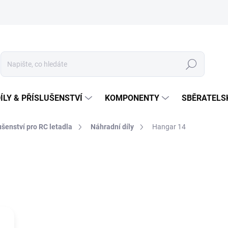
Hledat
ÍLY & PŘÍSLUŠENSTVÍ
KOMPONENTY
SBĚRATELS
lušenství pro RC letadla
Náhradní díly
Hangar 14