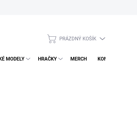
PRÁZDNÝ KOŠÍK
NÁKUPNÍ
KOŠÍK
KÉ MODELY
HRAČKY
MERCH
KONTAKTY