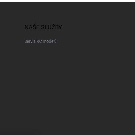
NAŠE SLUŽBY
Servis RC modelů