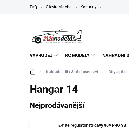
Přejít
FAQ
Otevírací doba
Kontakty
na
obsah
VÝPRODEJ
RC MODELY
NÁHRADNÍ D
Domů
Náhradní díly & příslušenství
Díly a přís
Hangar 14
Nejprodávanější
E-flite regulátor střídavý 80A PRO SB