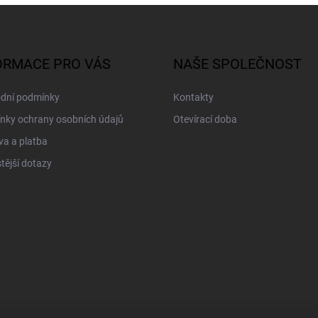
ORMACE PRO VÁS
NAŠE SPOLEČNOST
dní podmínky
Kontakty
nky ochrany osobních údajů
Otevírací doba
a a platba
tější dotazy