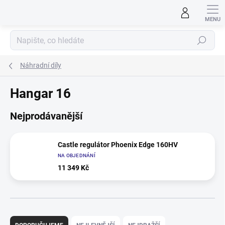
Přejít
na
obsah
Hledat
Náhradní díly
Hangar 16
Nejprodávanější
Castle regulátor Phoenix Edge 160HV
NA OBJEDNÁNÍ
11 349 Kč
Ř
a