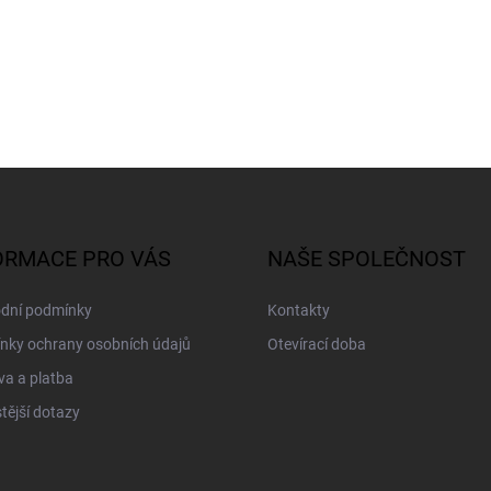
ORMACE PRO VÁS
NAŠE SPOLEČNOST
dní podmínky
Kontakty
nky ochrany osobních údajů
Otevírací doba
a a platba
tější dotazy