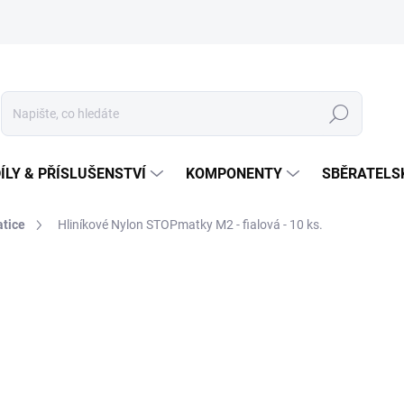
Hledat
ÍLY & PŘÍSLUŠENSTVÍ
KOMPONENTY
SBĚRATELS
tice
Hliníkové Nylon STOPmatky M2 - fialová - 10 ks.
129 Kč
Měrná
SKLADEM U DODAVATELE
cena:
MŮŽEME DORUČIT DO:
13.8.2