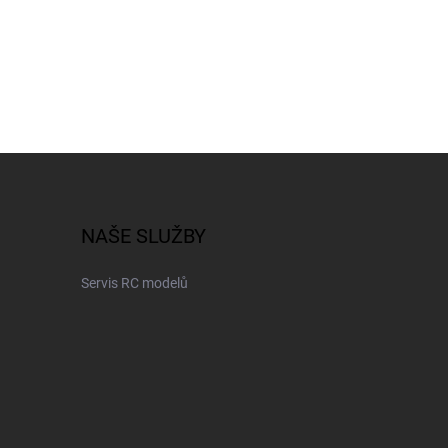
NAŠE SLUŽBY
Servis RC modelů