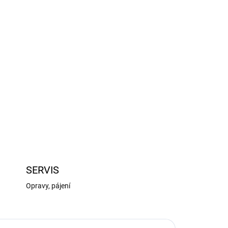
Přidat do košíku
ZEPTAT SE
HLÍDAT
SERVIS
Opravy, pájení