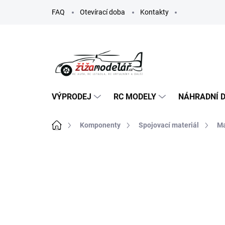
Přejít
FAQ
Otevírací doba
Kontakty
na
obsah
VÝPRODEJ
RC MODELY
NÁHRADNÍ D
Domů
Komponenty
Spojovací materiál
Ma
ZNAČKA:
TEAM CORALLY